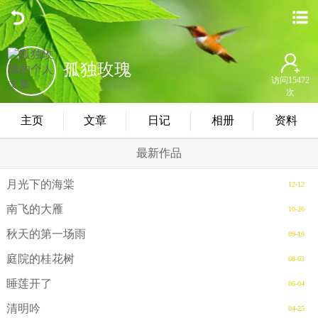
孤独玫瑰
访问15472
次
主页
文章
日记
相册
资料
最新作品
月光下的海棠
12-12
南飞的大雁
10-26
秋天的第一场雨
09-16
庭院的桂花树
08-03
睡莲开了
06-04
清明吟
04-25