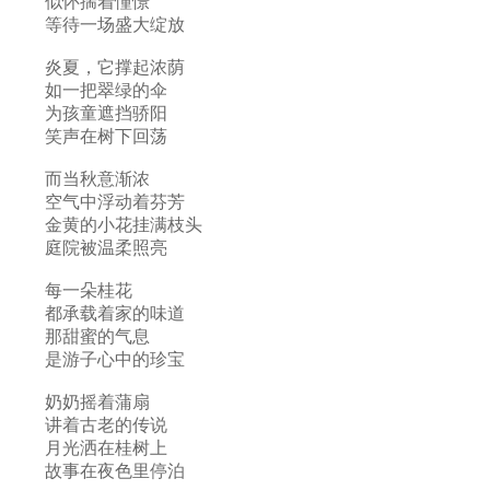
似怀揣着憧憬
等待一场盛大绽放
炎夏，它撑起浓荫
如一把翠绿的伞
为孩童遮挡骄阳
笑声在树下回荡
而当秋意渐浓
空气中浮动着芬芳
金黄的小花挂满枝头
庭院被温柔照亮
每一朵桂花
都承载着家的味道
那甜蜜的气息
是游子心中的珍宝
奶奶摇着蒲扇
讲着古老的传说
月光洒在桂树上
故事在夜色里停泊