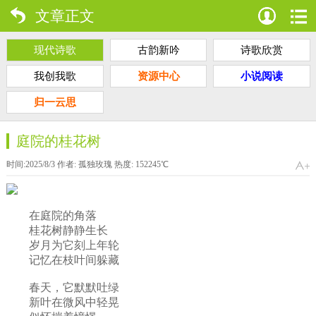
文章正文
现代诗歌
古韵新吟
诗歌欣赏
我创我歌
资源中心
小说阅读
归一云思
庭院的桂花树
时间:2025/8/3 作者:
孤独玫瑰
热度:
152245
℃
在庭院的角落
桂花树静静生长
岁月为它刻上年轮
记忆在枝叶间躲藏
春天，它默默吐绿
新叶在微风中轻晃