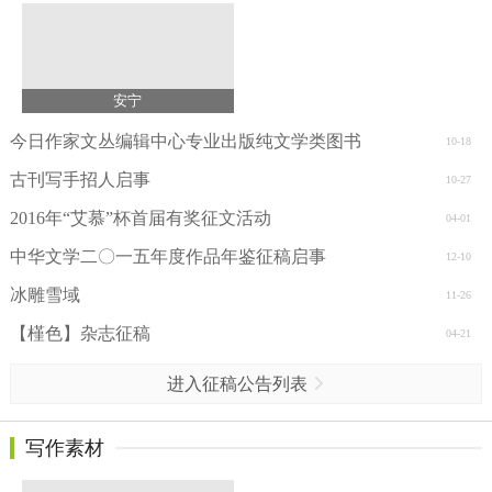
安宁
今日作家文丛编辑中心专业出版纯文学类图书
10-18
古刊写手招人启事
10-27
2016年“艾慕”杯首届有奖征文活动
04-01
中华文学二〇一五年度作品年鉴征稿启事
12-10
冰雕雪域
11-26
【槿色】杂志征稿
04-21
进入征稿公告列表
写作素材