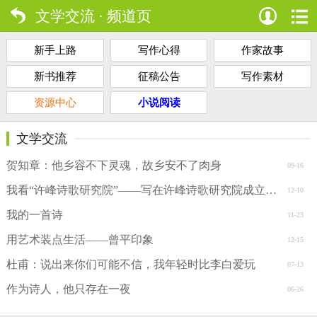
文学交流 · 频道页
新手上路
写作心得
作家故事
新书推荐
征稿公告
写作素材
资源中心
小说阅读
文学交流
贺知章：他乡容不下灵魂，故乡安不了肉身
09-16
我看“许峰诗歌研究院”——写在许峰诗歌研究院成立一周年之际
12-10
我的一首诗
11-23
用艺术装点生活——曾平印象
12-15
杜甫：说出来你们可能不信，我年轻时比李白爱玩
07-13
作为诗人，他只存在一夜
06-26