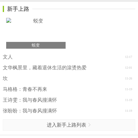
新手上路
蜕变
文人
12-17
文华枫景里，藏着退休生活的滾烫热爱
12-01
坎
11-26
马格格：青春不再来
11-19
王诗雯：我与春风撞满怀
11-19
张盼盼：我与春风撞满怀
11-19
进入新手上路列表