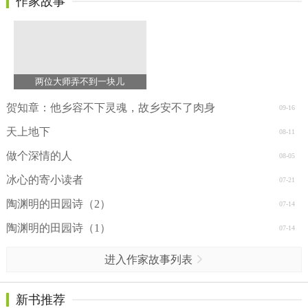
作家故事
两位大师弄不到一块儿
贺知章：他乡容不下灵魂，故乡安不了肉身
09-16
天上地下
08-11
做个深情的人
08-05
冰心的寄小读者
07-21
陶渊明的田园诗（2）
07-14
陶渊明的田园诗（1）
07-14
进入作家故事列表
新书推荐