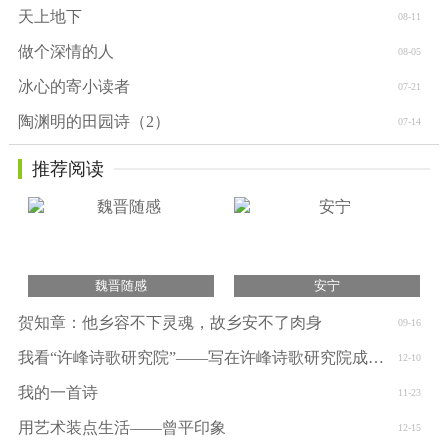
天上地下
08-11
做个深情的人
08-05
冰心的寄小读者
07-21
陶渊明的田园诗（2）
07-14
推荐阅读
魏晋随感
安宁
贺知章：他乡容不下灵魂，故乡安不了肉身
09-16
我看“许峰诗歌研究院”——写在许峰诗歌研究院成立一周年之际
12-10
我的一首诗
11-23
用艺术装点生活——曾平印象
12-15