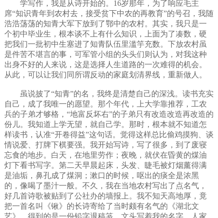
学写作，我是从诗开始的。16岁那年，为了响应毛主
席“知识青年到农村去，接受贫下中农的再教育”的号召，我随
浩浩荡荡的知青大军下放到了鄂中的农村。其实，我只是一
个初中毕业生，根本谈不上有什么知识，上面为了凑数，硬
把我们一批初中生塞进了知青队伍里滥竽充数。下放农村虽
是件苦不堪言的事，可军管小组的头头们则认为，对我这种
出身不好的人来说，这是选择人生道路的一次难得的机会。
从此，可以让我们同所谓反动的家庭划清界线，重新做人。
虽说披了“知青”的名，我终是清楚自己的深浅。读书充实
自己，成了我唯一的愿望。那个年代，上大学靠推荐，工农
兵的子弟才够格，“地富反坏右”的子弟只有改造改造再改造的
份儿。我知道上学无望，就自己学。那时，根本就不知道怎
样读书，认准“开卷得益”这句话。觉得这样总比偷鸡摸狗、谈
情说爱、打牌下棋要强。我开始写诗，写了很多，到了废寝
忘食的地步。白天，在地里劳作；夜晚，就伏在昏黄的煤油
灯下看书写字。第二天早晨起床，头发、睫毛被灯烟薰得满
是油垢，鼻孔成了煤洞；漱口的时候，呕出的痰全是浓黑
的，像喝了墨汁一般。不久，我在当地农村写出了点名气，
好几首诗歌被贴到了公社办的墙报上。我不知天高地厚，竟
把一首名叫《锹》的长诗寄给了当时颇有名气的《湖北文
艺》。得到的是一份铅字退稿笺，文头写着我的名字。人家