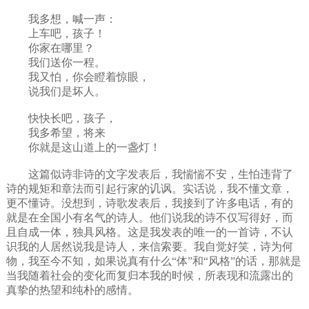
我多想，喊一声：
上车吧，孩子！
你家在哪里？
我们送你一程。
我又怕，你会瞪着惊眼，
说我们是坏人。
快快长吧，孩子，
我多希望，将来
你就是这山道上的一盏灯！
这篇似诗非诗的文字发表后，我惴惴不安，生怕违背了
诗的规矩和章法而引起行家的讥讽。实话说，我不懂文章，
更不懂诗。没想到，诗歌发表后，我接到了许多电话，有的
就是在全国小有名气的诗人。他们说我的诗不仅写得好，而
且自成一体，独具风格。这是我发表的唯一的一首诗，不认
识我的人居然说我是诗人，来信索要。我自觉好笑，诗为何
物，我至今不知，如果说真有什么“体”和“风格”的话，那就是
当我随着社会的变化而复归本我的时候，所表现和流露出的
真挚的热望和纯朴的感情。