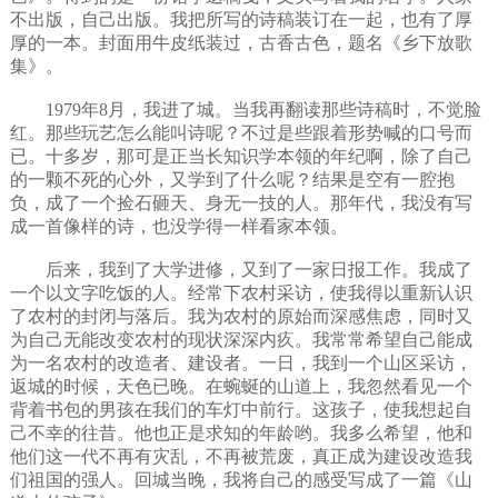
不出版，自己出版。我把所写的诗稿装订在一起，也有了厚
厚的一本。封面用牛皮纸装过，古香古色，题名《乡下放歌
集》。
1979年8月，我进了城。当我再翻读那些诗稿时，不觉脸
红。那些玩艺怎么能叫诗呢？不过是些跟着形势喊的口号而
已。十多岁，那可是正当长知识学本领的年纪啊，除了自己
的一颗不死的心外，又学到了什么呢？结果是空有一腔抱
负，成了一个捡石砸天、身无一技的人。那年代，我没有写
成一首像样的诗，也没学得一样看家本领。
后来，我到了大学进修，又到了一家日报工作。我成了
一个以文字吃饭的人。经常下农村采访，使我得以重新认识
了农村的封闭与落后。我为农村的原始而深感焦虑，同时又
为自己无能改变农村的现状深深内疚。我常常希望自己能成
为一名农村的改造者、建设者。一日，我到一个山区采访，
返城的时候，天色已晚。在蜿蜒的山道上，我忽然看见一个
背着书包的男孩在我们的车灯中前行。这孩子，使我想起自
己不幸的往昔。他也正是求知的年龄哟。我多么希望，他和
他们这一代不再有灾乱，不再被荒废，真正成为建设改造我
们祖国的强人。回城当晚，我将自己的感受写成了一篇《山