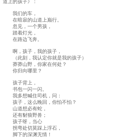
道上的孩子》：
我们的车，
在暗寂的山道上巅行。
忽见，一个男孩，
踏着灯光，
在路边飞奔。
啊，孩子，我的孩子，
（此刻，我认定你就是我的孩子）
莽莽山野，你家在何处？
你归向哪里？
孩子背上，
书包一闪一闪。
我多想喊住司机，问：
孩子，这么晚回，你怕不怕？
山道想必有蛇，
还有豺狼野兽；
孩子呀，当心
拐弯处切莫踩上浮石，
脚下的深渊无情！