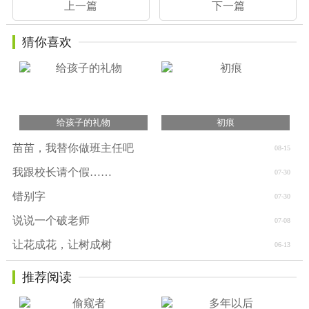
上一篇
下一篇
猜你喜欢
给孩子的礼物
初痕
苗苗，我替你做班主任吧
08-15
我跟校长请个假……
07-30
错别字
07-30
说说一个破老师
07-08
让花成花，让树成树
06-13
推荐阅读