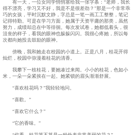
有一天，一位女同学悄悄塞给我一张字条：“老师，我长
得不漂亮，学习又不好，我是不是很差劲？”那是一个非常乖
巧的女孩，平时沉默文静，字总是一笔一画工工整整，笔记
记得特勤。可是在学习方面，她属于天资平庸的那类，虽然
努力，成绩却总在中等徘徊。每次发试卷，她都低着头，很
沮丧的样子，看我的眼神也躲躲闪闪。我很心疼她，所以每
次都向她投去鼓励的眼神。
傍晚，我和她走在校园的小道上。正是八月，桂花开得
灿烂，校园中弥漫着桂花的清香。
我攀下一枝桂花，要她凑过来闻。小小的桂花，色如小
米，一朵一朵紧挨在一起。她紧锁的眉头渐渐舒展。
“喜欢桂花吗？”我轻轻地问。
“喜歡。”
“喜欢它什么？”
“它的香味。”
“你看，桂花算不算是一种外表非常美丽的花？”