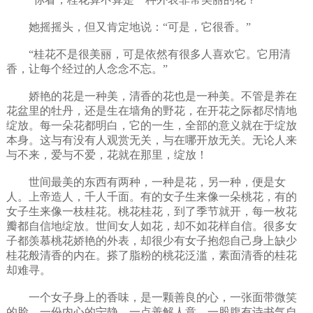
她摇摇头，但又肯定地说：“可是，它很香。”
“桂花不是很美丽，可是依然有很多人喜欢它。它用清
香，让每个经过的人念念不忘。”
娇艳的花是一种美，清香的花也是一种美。不管是养在
花盆里的牡丹，还是生在墙角的野花，在开花之际都尽情地
绽放。每一朵花都明白，它的一生，全部的意义就在于绽放
本身。这与有没有人观赏无关，与在哪开放无关。无论人来
与不来，爱与不爱，花就在那里，绽放！
世间最美的东西有两种，一种是花，另一种，便是女
人。上帝造人，千人千面。有的女子生来像一朵桃花，有的
女子生来像一枝桂花。桃花桂花，到了季节就开，每一枚花
瓣都自信地绽放。世间女人如花，却不如花样自信。很多女
子都羡慕桃花娇艳的外表，却很少有女子抱怨自己身上缺少
桂花般清香的内在。搽了脂粉的桃花泛滥，素面清香的桂花
却难寻。
一个女子身上的香味，是一颗善良的心，一张面带微笑
的脸，一份内心的宁静，一点善解人意，一股腹有诗书气自