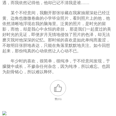
遇，而我依然记得他，他却已记不清我是谁……
某个不经意间，我翻开那张珍藏在我家抽屉深处已经泛
黄、边角也微微卷曲的小学毕业照片，看到照片上的他，他
依然清晰地浮现在我的脑海里。泛黄的照片，是时光的留
影，而他，却是我心中永恒的牵挂， 那是我们一起度过的美
好时光的见证，即便岁月无情地侵蚀了照片的色泽，却无法
磨灭我对他深深的记忆。那时候的喜欢是如此单纯而羞涩，
不敢明目张胆地表达，只能在角落里默默地关注。如今回想
起来，那份纯真的心动依然让人心动不已。
年少时的喜欢，很简单，很纯净，于不经意间发现，于
朦胧中成长，不掺杂任何杂念，因为纯净，所以难忘。也因
为刻骨铭心，所以难以释怀。
赞(
15
)