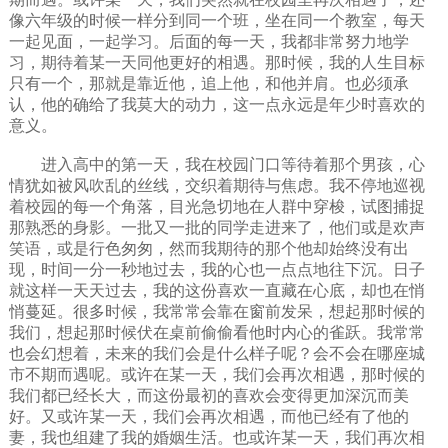
像六年级的时候一样分到同一个班，坐在同一个教室，每天
一起见面，一起学习。后面的每一天，我都非常努力地学
习，期待着某一天同他更好的相遇。那时候，我的人生目标
只有一个，那就是靠近他，追上他，和他并肩。也必须承
认，他的确给了我莫大的动力，这一点永远是年少时喜欢的
意义。
进入高中的第一天，我在校园门口等待着那个男孩，心
情犹如被风吹乱的丝线，交织着期待与焦虑。我不停地巡视
着校园的每一个角落，目光急切地在人群中穿梭，试图捕捉
那熟悉的身影。一批又一批的同学走进来了，他们或是欢声
笑语，或是行色匆匆，然而我期待的那个他却始终没有出
现，时间一分一秒地过去，我的心也一点点地往下沉。日子
就这样一天天过去，我的这份喜欢一直藏在心底，却也在悄
悄蔓延。很多时候，我常常会靠在窗前发呆，想起那时候的
我们，想起那时候伏在桌前偷偷看他时内心的雀跃。我常常
也会幻想着，未来的我们会是什么样子呢？会不会在哪座城
市不期而遇呢。或许在某一天，我们会再次相遇，那时候的
我们都已经长大，而这份最初的喜欢会变得更加深沉而美
好。又或许某一天，我们会再次相遇，而他已经有了他的
妻，我也组建了我的婚姻生活。也或许某一天，我们再次相