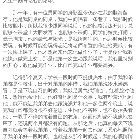
人生中刻骨铭心的烙印。
那一年，有一位男同学的身影至今仍然在我的脑海留
存，他是我同桌的同桌，我们中间隔着一条巷子，我那时候
比较胆小，所以我很少跟同学说话，他的性格活泼开朗，总
能够在课堂上大胆发言，也能够在课间与同学们嬉笑打闹，
毫无拘束，他的豪气与阳光，是我所向往的。他那时候比较
爱玩，有时候可能会玩得忘记将老师布置的作业给完成，有
一次快上课了，他才想起来他忘记做作业了，于是便让我教
他快点做完上交，那是他第一次主动跟我说话，我心里特别
的开心，教他做完作业，比自己完成作业都要高兴。
记得那个夏天，学校一段时间不提供热水，由于我和弟
弟都是住校生，出于对弟弟的疼惜，我怕弟弟洗冷水澡感
冒，于是下晚自习的时候，我鼓足勇气找到他 ，红着脸对他
说，想请他帮个忙。他好奇地问是什么事，我有些羞涩地问
他，能不能让我弟弟去他家洗澡并和他一起住两个晚上，说
完我自己都觉得很不好意思，生怕他不答应，也不敢抬头看
他，一双手不停的拉着自己的衣角。然而他却豪不犹豫地答
应了，还说两个月都没有问题。从那之后，他真的每天下晚
自习就会等着我弟弟，带着我弟弟一起去他家，悉心地照顾
了我弟弟好一段时间。也就是从那个时候起，我的心底悄悄