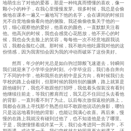
地萌生出了对他的爱慕，那是一种纯真而懵懂的喜欢，像一
颗小小的种子，在我心里慢慢发芽。很多时候，我总是会偷
偷地在课本一遍又一遍地写下他的名字，会在课间的时候目
光不自觉地偷偷看向他的侧脸。我还偷偷收集关于他的一
切，细心观察他的爱好，他喜欢的颜色，一直默默关注着
他。他高兴的时候，我也会感觉心花怒放，他不开心的时
候，我也会失去脸上的笑容，每每他一次不经意地跟我说
话，我都会脸红心跳。那时候，我不敢向他吐露我对他的这
份情感，因为我害怕会因为我的冲动而破坏了这份美好。
然而，年少的时光总是如白驹过隙般飞速逝去，转瞬间
我们就迎来了小学毕业的时刻。小学毕业后，我们各自奔向
了不同的中学，他和我所在的初中是反方向，有时候我们去
学校的路上会碰到，但那时候的我特别的腼腆，路上就算是
跟他碰到了，我也不敢跟他打招呼，我低着头假装没有看到
他继续往前走，等我们擦肩而过，我又忍不住回过头去看他
的背影，一直到看不到了为止。以后每次放假返校的路上，
我都会在路上寻找那个熟悉但却不敢跟他说话的身影，哪怕
只是远远地看到他的背影，也能让我满心欢喜。再后来，慢
慢的在路上我就没有碰到过他了，也不知道他是去了哪里。
于是，我便憧憬着或许某一天，我们会考进同一所高中，不
期而遇。或许某一天，我们突然就在校园里再次相遇了，还