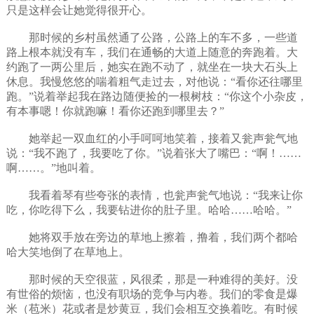
只是这样会让她觉得很开心。
那时候的乡村虽然通了公路，公路上的车不多，一些道
路上根本就没有车，我们在通畅的大道上随意的奔跑着。大
约跑了一两公里后，她实在跑不动了，就坐在一块大石头上
休息。我慢悠悠的喘着粗气走过去，对他说：“看你还往哪里
跑。”说着举起我在路边随便捡的一根树枝：“你这个小杂皮，
有本事嗯！你就跑嘛！看你还跑到哪里去？”
她举起一双血红的小手呵呵地笑着，接着又瓮声瓮气地
说：“我不跑了，我要吃了你。”说着张大了嘴巴：“啊！……
啊……。”地叫着。
我看着琴有些夸张的表情，也瓮声瓮气地说：“我来让你
吃，你吃得下么，我要钻进你的肚子里。哈哈……哈哈。”
她将双手放在旁边的草地上擦着，撸着，我们两个都哈
哈大笑地倒了在草地上。
那时候的天空很蓝，风很柔，那是一种难得的美好。没
有世俗的烦恼，也没有职场的竞争与内卷。我们的零食是爆
米（苞米）花或者是炒黄豆，我们会相互交换着吃。有时候