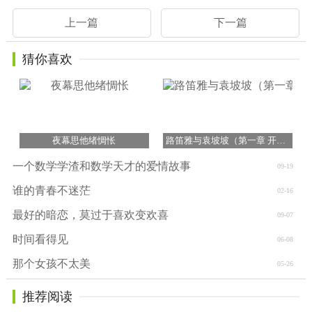
上一篇
下一篇
猜你喜欢
夜幕思他绪惆怅
路笛雅与袁坡坡（第一章 开学啦）
一个数学学渣和数学天才的爱情故事
09-19
谁的青春不迷茫
02-16
最好的暗恋，莫过于喜欢变欢喜
09-07
时间看得见
06-08
那个女孩不太美
05-26
推荐阅读