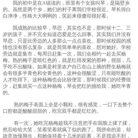
我的初中是在A镇读的，班里有个女孩叫琴，是隔壁乡
的。虽然是两个乡，她们的村子离我们学校很近。琴长得白
白净净，性格大大咧咧的，笑起来很傻却很好看。
我成熟的比较早，早恋，其实也不是，那时候十二、三
岁的孩子，并不完全知道恋爱是怎么回事。其实我们并没有
早恋，只是比旁边的人多那么一点点喜欢。那时候校园的感
情也没有那么复杂，就是简简单单的喜欢，想对她好。学校
旁边就是集市，每周日赶集一次，我们会相约一起去买杨
梅。熟的梅子是暗红色的，就是红得发紫的那种，很甜，几
乎吃不出酸味。如果是村里农户自己在山上摘的野生杨梅就
会有很多半青色和全青色的，这种会很酸涩，只有能吃酸的
人才吃得下。这种杨梅也
会
比较便宜，那时候我们的经费很
少，赶集就买一点这种杨梅，琴会把红的挑给我，她吃半青
的。
熟的梅子表面上全是小颗粒，很有感觉，一口下去整个
口腔都是酸酸甜甜的，吃完双手都是红红的。
有一次，她吃完杨梅趁我不注意把手在我脸上揉了揉，
然后哈哈大笑，笑着笑着就疯了似的跑了。我拼命的追，却
故意放慢脚步，和她保持着十几米的距离，不是我追不到，