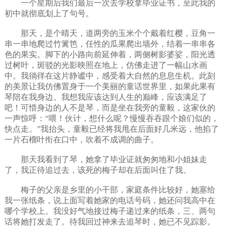
一个星期后我们最后一次去学校拿毕业证书，至此我的
初中就彻底划上了句号。
那天，是个晴天，道两旁的玉米个个戴着红樱，豆角一
串一串地爬过竹篱笆，任性的瓜果爬出墙外，结着一串串各
色的果实。脚下的小路向前延伸着，两侧树影婆娑，阳光透
过树叶，斑驳的光影映照在地上，仿佛走进了一幅山水画
中。我徜徉在这片静谧中，感受着大自然的息息生机。此刻
的美景让我仿佛置身于一个美丽的童话世界里，如果此果有
琴陪在我身边。我想我应该达到人生的巅峰，应该满足了
吧！可惜身边的人不是琴，而是坐在我旁的童毅，这家伙的
一声惊呼：“喂！伙计，想什么呢？慢慢吞吞跟个娘们似的，
快点走。”我抬头，童毅已经将我甩在后面好几米远，他掐了
一片石榴叶衔在口中，吹着不成调的曲子。
那天我看到了琴，她拿了毕业证就匆匆地和小姐妹走
了，我正待追过去，该死的梅子却在后面叫住了我。
梅子的父亲是乡里的小干部，家庭条件比较好，她塞给
我一张纸条，说上面写着她家的电话号码，她还问我高中在
哪个学校上。我没好气地接过梅子递过来的纸条，三、两句
话将她打发走了。待我回过神来去追琴时，她已不见踪影。