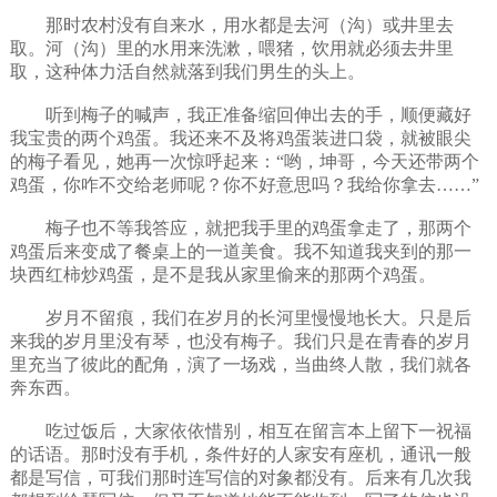
那时农村没有自来水，用水都是去河（沟）或井里去
取。河（沟）里的水用来洗漱，喂猪，饮用就必须去井里
取，这种体力活自然就落到我们男生的头上。
听到梅子的喊声，我正准备缩回伸出去的手，顺便藏好
我宝贵的两个鸡蛋。我还来不及将鸡蛋装进口袋，就被眼尖
的梅子看见，她再一次惊呼起来：“哟，坤哥，今天还带两个
鸡蛋，你咋不交给老师呢？你不好意思吗？我给你拿去……”
梅子也不等我答应，就把我手里的鸡蛋拿走了，那两个
鸡蛋后来变成了餐桌上的一道美食。我不知道我夹到的那一
块西红柿炒鸡蛋，是不是我从家里偷来的那两个鸡蛋。
岁月不留痕，我们在岁月的长河里慢慢地长大。只是后
来我的岁月里没有琴，也没有梅子。我们只是在青春的岁月
里充当了彼此的配角，演了一场戏，当曲终人散，我们就各
奔东西。
吃过饭后，大家依依惜别，相互在留言本上留下一祝福
的话语。那时没有手机，条件好的人家安有座机，通讯一般
都是写信，可我们那时连写信的对象都没有。后来有几次我