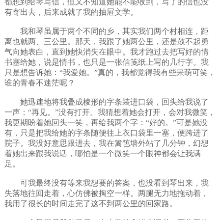
都想到给琴写信，但又不知道她能不能收到，写了的信也没
有寄出去，后来成就了我的抽屉文学。
我和琴虽属于两个不同的乡，其实我们两个村相连，距
离也就两、三公里。那天，我跟了她两公里，还是鼓不起勇
气向她表白，直到她快消失在眼中。我才跑过去把写好的情
书塞给她，说是情书，也只是一张信笺纸上写的几行字。我
只是想告诉她：“我爱她。”真的，我都觉得我有些呆萌可笑，
谁的青春不迷茫呢？
她迅速地将我叠成棱形的字条装进口袋，回头给我说了
一声：“再见。”没有打开。我猜想着她会打开，会对我微笑，
我更期盼着她回头一笑，再给我两个字：“好的。”可是她没
有，只是把我给她的字条随便往上衣口袋里一塞，便跨进了
院子。我没好意思跟进去，我在篱笆墙外站了几分钟，幻想
着她出来跟我说话，哪怕是一个微笑一个眼神都会让我满
足。
可我最终没有等来我想要的答案，也没看到琴出来，我
失落地往回走着，心仿佛被掏空一样。两腿无力地拖动着，
我用了很长的时间走完了这不到两公里的回家路。