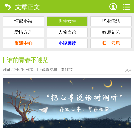
文章正文
情感小站
男生女生
毕业情结
爱情方舟
人物言论
教师文艺
资源中心
小说阅读
归一云思
谁的青春不迷茫
时间:2024/2/16 作者:
月下疏影
热度:
131117
℃