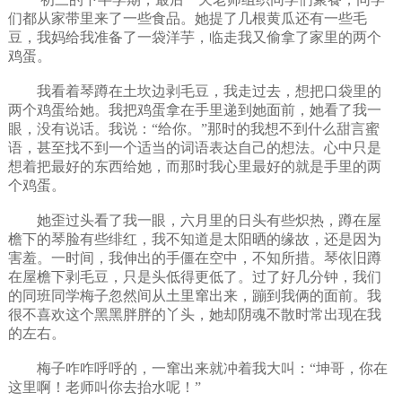
们都从家带里来了一些食品。她提了几根黄瓜还有一些毛
豆，我妈给我准备了一袋洋芋，临走我又偷拿了家里的两个
鸡蛋。
我看着琴蹲在土坎边剥毛豆，我走过去，想把口袋里的
两个鸡蛋给她。我把鸡蛋拿在手里递到她面前，她看了我一
眼，没有说话。我说：“给你。”那时的我想不到什么甜言蜜
语，甚至找不到一个适当的词语表达自己的想法。心中只是
想着把最好的东西给她，而那时我心里最好的就是手里的两
个鸡蛋。
她歪过头看了我一眼，六月里的日头有些炽热，蹲在屋
檐下的琴脸有些绯红，我不知道是太阳晒的缘故，还是因为
害羞。一时间，我伸出的手僵在空中，不知所措。琴依旧蹲
在屋檐下剥毛豆，只是头低得更低了。过了好几分钟，我们
的同班同学梅子忽然间从土里窜出来，蹦到我俩的面前。我
很不喜欢这个黑黑胖胖的丫头，她却阴魂不散时常出现在我
的左右。
梅子咋咋呼呼的，一窜出来就冲着我大叫：“坤哥，你在
这里啊！老师叫你去抬水呢！”