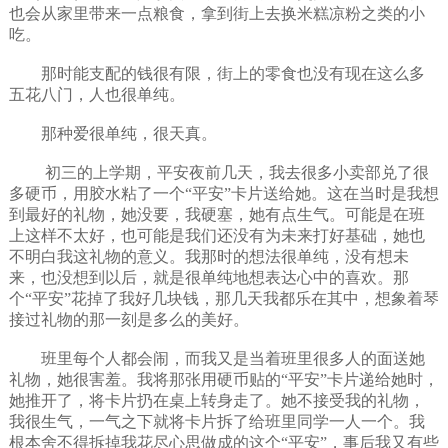
也会从家里带来一点粮食，拿到街上去换米糕凉粉之类的小
吃。
那时能支配的钱很有限，街上的零食也没有现在这么多
五花八门，人也很单纯。
那种爱很单纯，很天真。
初三的上学期，平安夜前几天，我去很多小卖部兑了很
多硬币，用胶水粘了一个“平安”卡片送给她。这在当时是我想
到最好的礼物，她没要，我硬塞，她有点生气。可能是在班
上这样不太好，也可能是我们还没有为未来打好基础，她也
不明白我这礼物的意义。我那时的想法很单纯，没有想未
来，也没想到以后，就是很单纯地想表达心中的喜欢。那
个“平安”花掉了我好几块钱，那几天我都乐在其中，想象着琴
接过礼物的那一刻是多么的美好。
班里每个人都会闹，而我又是当着班里很多人的面送她
礼物，她很害羞。我将那张用硬币贴的“平安”卡片递给她时，
她推开了，将卡片扔在桌上转身走了。她不接受我的礼物，
我很生气，一气之下就将卡片拆了给班里同学一人一个。我
根本舍不得拆掉我花尽心思做成的这个“平安”，事后我又有些