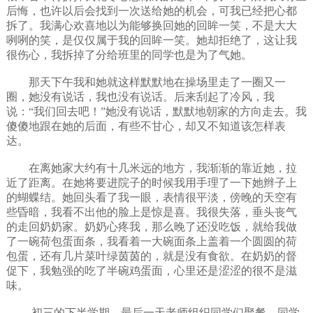
后悔，也许以后会找到一次送给她的机会，可我已经把心都
拆了。我满心欢喜地以为能够换回她的回眸一笑，不是大大
咧咧的笑，是仅仅属于我的回眸一笑。她却拒绝了，这让我
很伤心，我拆掉了分给班里的同学也是为了气她。
那天下午我和她就这样默默地在操场里走了一圈又一
圈，她没有说话，我也没有说话。后来刮起了冷风，我
说：“我们回去吧！”她没有说话，默默地朝家的方向走去。我
傻傻地跟在她的后面，有些不甘心，却又不知道该怎样表
达。
在离她家大约有十几米远的地方，我渐渐的靠近她，拉
近了距离。在她将要进院子的时候我用手理了一下她辫子上
的蝴蝶结。她回头看了我一眼，表情很平淡，傍晚的天空有
些昏暗，我看不出他的脸上是惊是喜。我很失落，垂头丧气
的走回奶奶家。奶奶心疼我，那么晚了还没吃饭，就给我做
了一碗荷包蛋面条，我看着一大碗面条上盖着一个圆圆的荷
包蛋，还有几片菜叶绿茵茵的，就是没有食欲。在奶奶的督
促下，我勉强的吃了半碗鸡蛋面，心里还是涩涩的很不是滋
味。
初三的下半学期，最后一天老师组织同学们聚餐，同学