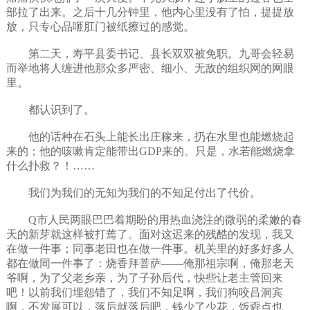
部拉了出来。之后十几分钟里，他内心里没有了怕，提提放
放，只专心品咂肛门被纸擦过的感觉。
第二天，寿平县委书记、县长双双被免职。九哥会轻易
而举地将人缠进他那众多严密、细小、无敌的组织网的网眼
里。
都认识到了。
他的话种在石头上能长出庄稼来，扔在水里也能燃烧起
来的；他的咳嗽肯定能带出GDP来的。只是，水若能燃烧拿
什么扑救？！……
我们为我们的无知为我们的不知足付出了代价。
Q市人民两眼巴巴着期盼的用热血浇注的微弱的柔嫩的春
天的新芽就这样被打蔫了。面对这迟来的残酷的发现，我又
在做一件事；同事老田也在做一件事。机关里的好多好多人
都在做同一件事了：烧香拜菩萨——俺那祖宗啊，俺那老天
爷啊，为了父老乡亲，为了子孙后代，快些让老主管回来
吧！以前我们埋怨错了，我们不知足啊，我们狗咬吕洞宾
啊，不发展可以，落后就落后吧，钱少了少花，饭孬点也