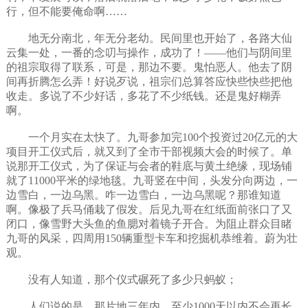
行，但不能要俺命啊……
地无分南北，年无分老幼。民间里也开始了，各路大仙
云集一处，一番的念叨与操作，成功了！——他们与阴间里
的祖宗取得了联系，可是，那边不要。鬼怕恶人。他去了阴
间再折腾怎么弄！好说歹说，祖宗们总算答应快些快些把他
收走。多说了不少好话，多花了不少纸钱。还是鬼好糊弄
啊。
一个月实在太快了。九哥参加完100个投资过20亿元的大
项目开工仪式后，就又到了全市干部视频大会的时候了。单
说那开工仪式，为了保证与会者的鞋底与黄土绝缘，现场铺
就了11000平米的绿地毯。九哥竖在中间，头发分向两边，一
边雪白，一边乌黑。咋一边雪白，一边乌黑呢？那谁知道
啊。像极了兵马俑栽了假发。后见九哥在红纸面前张口了又
闭口，像雪野大头鱼的鱼腮对着镜子开合。为阻止群众目睹
九哥的风采，四周用150辆重型卡车和挖掘机恭维着。蔚为壮
观。
没有人知道，那个仪式碾死了多少只蚂蚁；
人们说的是，那片地三年内，至少1000天以内不会再长