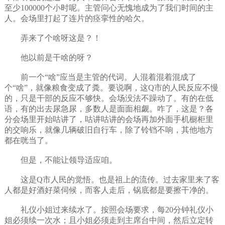
至少100000个小时呢。主管问心无愧地成为了我们时间的主
人。会场里打起了连片的痉挛性的哈欠。
弄来了个啥呀这是？！
他以前是干啥的呀？
前一个“啥”应当是主管的代词。人混着混着混成了
个“啥”，就像粮食变成了粪。要说啊，这Q市的人民反应不慢
的，只是干部的反应不够快。会场没法不躁动了。有的在低
语，有的出去尿急尿，多数人是面面相觑。咋了，这是？各
分会场里开始咕讲了，咕讲咕讲的会场再加外面手机橱柜里
的交响乐，就像几辆破旧自行车，除了铃铛不响，其他地方
都在咣当了。
但是，不能让领导适应咱。
这是Q市人民的觉悟。也是祖上的流传。过去家里来了客
人都是好酒好菜伺候，而客人走后，锅底都是要擦干净的。
礼仪小姐过来续水了。按照会场要求，每20分钟礼仪小
姐必须续一次水；且小姐必须走到主席台中间，然后立定转