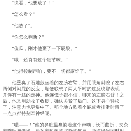
“快看，他要放了！”
“怎么看？”
“他放了”。
“你怎么判断？”
“傻瓜，刚才他歪了一下屁股。”
“哦，还真有这个细节唻。”
“他得控制声响，要不一切都露馅了。”
他熏臭了石雕般坐着的左膀右臂，并用眼角斜睨了左右
两侧对闷屁的反应，顺便联想了两人平时的这反映那表现，
并伴有一丝的走神。他连镜子都不信，哪来的左膀右臂！之
后，他又用劲收了收腚，确认关紧了后门。这下身心轻松
了，注意力也更集中了。那个地方坠着个屁或者排泄时留了
一点点都特别牵神经呢。
“嗯——！”他的鼻腔里盘旋着这个声响，长而曲折，夹杂
着咄咄与傲慢，释放着热热的腥臊的气息。两道绿光同时射