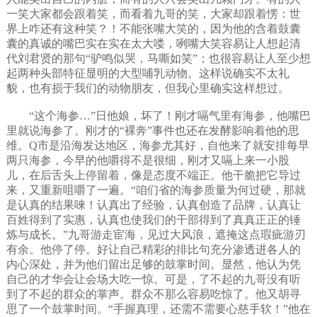
一笑大家都会跟着笑，而看着九哥的笑，大家却跟着愣：世
界上咋还有这种笑？！不能张嘴大笑的，因为他的含着鼓囊
囊的真诚的嘴巴实在实在太大喽，咧嘴大笑容易让人想起清
代刘君贤的那句“驴鸣似哭，马嘶如笑”；也很容易让人至少想
起两种头部特征显明的大型哺乳动物。这样说确实不太礼
貌，也有损于我们的动物朋友，但我心里确实这样想过。
“这个海参…”日他娘，坏了！刚才嗝气里有海参，他嘴巴
里就说海参了。刚才的“裸奔”事件也还在发酵影响着他的思
维。Q市是沿海发达地区，海参尤其好，自他来了就安排每早
两只海参，今早的他嚼得不是很细，刚才又嗝上来一小股
儿，在后舌头上停留着，像是态度不端正。他干脆把它导过
来，又重新咀嚼了一遍。“咱们省的海参质量为何过硬，那就
是认真的结果唻！认真出了经验，认真创造了品牌，认真让
百姓得到了实惠，认真也使我们的干部得到了真真正正的锤
炼与成长。”九哥游走宦海，见过大风浪，遮掩这点瑕疵游刃
有余。他停了停。好让自己精彩的排比句充分渗透进各人的
内心深处，并为他们留出足够的鼓掌时间。显然，他认为凭
自己的才华会让会场大吃一惊。可是，了不起的九哥没有听
到了不起的群众的掌声。群众不那么容易吃惊了。他又胡寻
思了一个鼓掌时间。“手握真理，还需不需要心慈手软！”他在