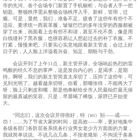
市的先河。各个会场专门新置了手机橱柜，与会者人手一把
钥匙。整顿秩序需从整顿会场秩序入手。新鲜，管用，过
瘾。可是，显然，我们，准备不足。疲沓了这些年有些个不
适应。要求统一西装革履，皱皱巴巴的多年没穿的西服都被
穿了出来，画面看上去有些不和谐，甚至不伦不类，像是用
白线缝补了黑衣服，也很容易让人想起过去的补丁衣服。不
打紧，慢慢来吧。只要实心实意地跟着新主管走，会过上好
日子的，人人脸上洋溢着兴奋、知足、期盼与干劲。
会议开到了上午11点，新主管开讲。全场响起热烈的雷
鸣般的经久不息的掌声，这是发自内心的，是渴求，是期
待。啊呀，我们的新主管简直太亲切了，压抑了这些年，可
见到光明了。越看越亲切呀。你看，那嘴张得，不能再大了
呀，脸上只剩皮和嘴，那是他奉献给全市人民最灿烂最无保
留的最真诚的笑容。只是，早晨喝了稀饭，尿脬已开始变
大。
“同志们，这次会议开得很好，特（tei）别——成——
功！……为了节省大家的时间，提高效——率，更好地集中
各级各部门各阶层各系统各行业男女老少方方面面的力量，
我就简单说说。不说几点几条，不按老规矩，不拘泥于条条