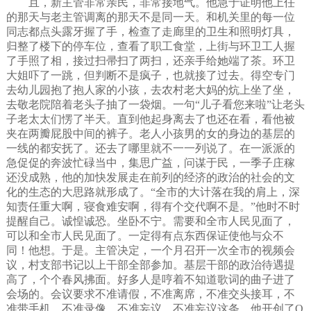
且，新主管非常亲民，非常接地气。他急于证明他上任
的那天与老主管调离的那天不是同一天。和机关里的每一位
同志都点头露牙握了手，检查了走廊里的卫生和照明灯具，
归整了楼下的停车位，查看了职工食堂，上街与环卫工人握
了手照了相，接过扫帚扫了两扫，还亲手给她端了茶。环卫
大姐吓了一跳，但判断不是疯子，也就接了过去。得空专门
去幼儿园抱了抱人家的小孩，去农村老大妈的炕上坐了坐，
去敬老院陪着老头子抽了一袋烟。一句“儿子看您来啦”让老头
子老太太们愣了半天。直到他起身离去了也还在看，看他被
夹在两瓣屁股中间的裤子。老人小孩男的女的身边的基层的
一线的都安抚了。还去了哪里就不一一列说了。在一派派的
急促促的奔波忙碌当中，集思广益，问谋于民，一季子庄稼
还没成熟，他的加快发展走在前列的经济的政治的社会的文
化的生态的大思路就形成了。“全市的大计落在我的肩上，深
知责任重大啊，寝食难安啊，得有个交代啊不是。”他时不时
提醒自己。诚惶诚恐。坐卧不宁。需要和全市人民见面了，
可以和全市人民见面了。一定得有点东西保证使他与众不
同！他想。于是。主管决定，一个月召开一次全市的视频会
议，村支部书记以上干部全部参加。基层干部的政治待遇提
高了，个个春风拂面。好多人是哼着不知道歌词的曲子进了
会场的。会议要求不准请假，不准离席，不准交头接耳，不
准带手机，不准录像，不准妄议。不准妄议这条，他开创了Q