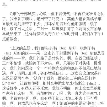
草。
Q市的干部诚实，心软，但不冒傻气。不再打无准备之仗
了。我准备了糖块，老田带了巧克力，其他人也香蕉橘子苹
果酸枣前列康带了不少。用耳朵用胃对付他那张嘴，饿了
吃，鼓了出去拉尿，二对一，应当有胜算了？前面发言的早
早就结束了，这样能保证九哥在10：30时开讲，我们在下午1
点前散会。
“上次的主题，我们解决的特（tei）别好！收到了特
（tei）别好的效——果，全市的干部受到了特（tei）别触及灵
魂的教——育。我们的路子是对头的。啊。实践已经证明，
工作不怕慢，就怕路子不对头。啊。只要路子对头喽，慢慢
来，我们的问题会一个一个得到完全的彻底的不留尾巴地解
决。啊，请同志们呢，务必增强信心……这次会议加党课的
主题还是两个字：‘认真’！我的下面的第三讲的主题打算
定‘合村’，让百姓住楼，把村合并腾出地来搞建设（shai）。
这等好事，有些人还不乐意。我就不明白，你山窝窝里的那
个家有什么好！啊。有段时间了，啊，我一直为这事生气！
啊。老百姓好歹，啊。咱有些干部认识却上不去！不可理
喻，啊。解放思想有多么难，啊！第四讲的主题定‘并企’，将