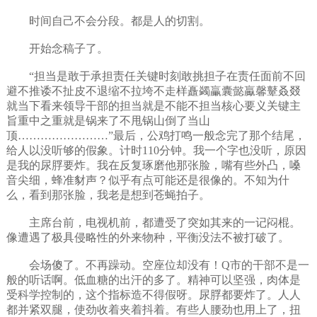
时间自己不会分段。都是人的切割。
开始念稿子了。
“担当是敢于承担责任关键时刻敢挑担子在责任面前不回
避不推诿不扯皮不退缩不拉垮不走样矗蠲臝囊懿驘馨鼙叒叕
就当下看来领导干部的担当就是不能不担当核心要义关键主
旨重中之重就是锅来了不甩锅山倒了当山
顶……………………”最后，公鸡打鸣一般念完了那个结尾，
给人以没听够的假象。计时110分钟。我一个字也没听，原因
是我的尿脬要炸。我在反复琢磨他那张脸，嘴有些外凸，嗓
音尖细，蜂准豺声？似乎有点可能还是很像的。不知为什
么，看到那张脸，我老是想到苍蝇拍子。
主席台前，电视机前，都遭受了突如其来的一记闷棍。
像遭遇了极具侵略性的外来物种，平衡没法不被打破了。
会场傻了。不再躁动。空座位却没有！Q市的干部不是一
般的听话啊。低血糖的出汗的多了。精神可以坚强，肉体是
受科学控制的，这个指标造不得假呀。尿脬都要炸了。人人
都并紧双腿，使劲收着夹着抖着。有些人腰劲也用上了，扭