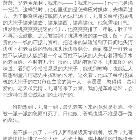
萧萧。父老乡亲啊，我来吔——！我来吔——！他一把鼻涕
一把泪。这样哭时，他心里想的是怎样应对媒体，先糊弄过
去。为了躲避跨越摆脱恼人的泥巴汤子，九哥又乘坐挖掘机
的大挖子摆来摆去，摆东摆西，摆高摆低。他急需喘口气。
借发动机突突突提速的当儿，他突突突排了一串屁，肚子里
不再那么鼓胀。之后被摆到了抗洪抢险的第一线，留下了宝
贵的在一线的证据与资料。把迟来的温暖送到了田间地头河
边树下和老百姓的锅台炕头床边板凳旁。画面都是一群老百
姓不认识的人簇拥着一个老百姓不认识的人关心着灌饱了水
的老百姓。不时有几个汇报的，隐约有阎立本《步辇图》的
味道。看到那个摇摇晃晃的大挖子，能想到螳螂，也能让人
联想到堂吉诃德先生挥动的长矛。这么着，他成了乘坐挖掘
机的大挖子的在Q市任主管的第一人。萌逗逗，憨得得，蛮可
爱的。老天虽无情，九哥送来了力量。我们是革命老区，会
把这种力量变成我们的土特产的。
谁能想到，九哥一到，最先老实下来的竟然是苍蝇。全
被一派一派的急雨打死了。日他娘，苍蝇也摸不准是哪一路
的杀法。
差不多一点了，一行人回到星级宾馆就餐。饭后，九哥
痛痛快快地排了一次大便。不光大肠，连小肠里的过客也全