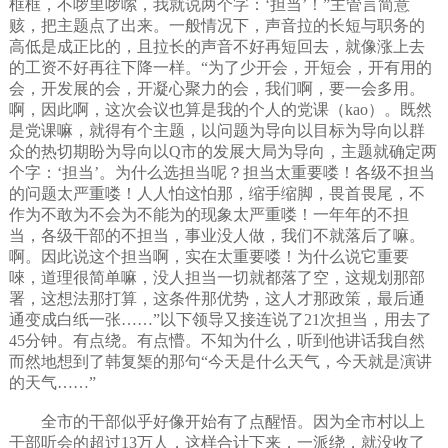
框框，不啰里啰嗦，我就说两个字：‘担当’！”主管言简意
赅，把主题点了出来。一般情况下，声音拉的长短与职务的
高低是成正比的，且拉长的声音不好再短回去，就像涨上去
的工资不好再往下降一样。“为了少开会，开短会，开有用的
会，开发展的会，开凝心聚力的会，我们啊，要一会多用。
啊，因此啊，这次会议也算是我的个人的党课（kao）。既然
是党课嘛，就得有个主题，以问题为导向以目标为导向以群
众的热切期盼为导向以Q市的发展大局为导向，主题就确定两
个字：‘担当’。为什么选担当呢？担当太重要喽！各级不担当
的问题太严重喽！人人怕这怕那，缩手缩脚，畏首畏尾，不
作为不敢为不会为不能为的现象太严重喽！一年年的不担
当，各级干部的不担当，事业没人做，我们不就落后了嘛。
啊。因此说这个担当啊，实在太重要喽！为什么说它重要
唻，道理很简单嘛，没人担当一切就都落了空，这规划那部
署，这想法那打算，这条件那优势，这人才那政策，最后通
通变成白纸一张……”以下领导又接连说了21次担当，用去了
45分钟。有点绕。有点懵。不知为什么，听到他讲话我自然
而然地想到了韩复榘的那句“今天是什么天气，今天就是演讲
的天气……”
全市的干部似乎好像开始有了点醒悟。因为全市村以上
干部听会的超过13万人，这样合计下来，一派绕，就没收了