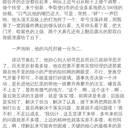
能合并的企业都合起来，响应上边号召从根子上做个调整，
做个转变，来个创新，争取使Q市的企业多多地挤占500强的
份额。”口气比他的嘴巴还大。可是，突然，“砰”！一声巨
响。他头顶天花板上的灯泡炸了一个。幸亏没落碎屑，周围
垂了一窝因爆炸腾起的馒头状白雾。九哥仰头看了看，把大
门牙、暗紫色的上颌、两个大鼻孔还有上翻后露出的那双白
骨眼泄露给了台下。
一声泡响，他的乌托邦被一分为二。
讲话节奏乱了。他担心别人胡寻思反而自己就胡寻思开
了。目光里折射着多疑。他在想要不要将宾馆经理扔进那紧
握在他手里的细小的严密的组织网的网眼里。不行。更换空
气开窗子即可，不能直接打碎玻璃。遇事先否决第一个冲
动，是长进他记忆里的帮他一路攀升再攀升的法宝。嗓音高
不上去了，显然有撒气的地方。“这个，啊，这个这个，啊，
最后第五讲的主题呀，就是‘落实’喽。前两讲是务虚，后面就
是实招了。解决了担当，解决了认真，接下来再把两款杀手
锏打出去，最后再解决个落实问题，发展就不成问题喽！‘善
不积，不足以成名。’我估计，这五堂课下来呀，多年来积压
的问题就差不多喽。上边的精神也就落实差不多喽。有些同
志，啊，理解起来可能有些困难，关键的核心的最根本的原