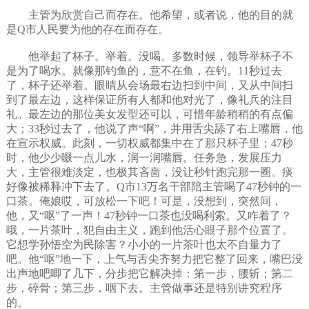
主管为欣赏自己而存在。他希望，或者说，他的目的就
是Q市人民要为他的存在而存在。
他举起了杯子。举着。没喝。多数时候，领导举杯子不
是为了喝水。就像那钓鱼的，意不在鱼，在钓。11秒过去
了，杯子还举着。眼睛从会场最右边扫到中间，又从中间扫
到了最左边，这样保证所有人都和他对光了，像礼兵的注目
礼。最左边的那位美女发型还可以，可惜年龄稍稍的有点偏
大；33秒过去了，他说了声“啊”，并用舌尖舔了右上嘴唇，他
在宣示权威。此刻，一切权威都集中在了那只杯子里；47秒
时，他少少啜一点儿水，润一润嘴唇。任务急，发展压力
大，主管很难淡定，也极其吝啬，没让秒针跑完那一圈。痰
好像被稀释冲下去了。Q市13万名干部陪主管喝了47秒钟的一
口茶。俺娘哎，可放松一下吧！可是，没想到，突然间，
他，又“呕”了一声！47秒钟一口茶也没喝利索。又咋着了？
哦，一片茶叶，犯自由主义，跑到他活心眼子那个位置了。
它想学孙悟空为民除害？小小的一片茶叶也太不自量力了
吧。他“呕”地一下，上气与舌尖齐努力把它整了回来，嘴巴没
出声地吧唧了几下，分步把它解决掉：第一步，腰斩；第二
步，碎骨；第三步，咽下去。主管做事还是特别讲究程序
的。