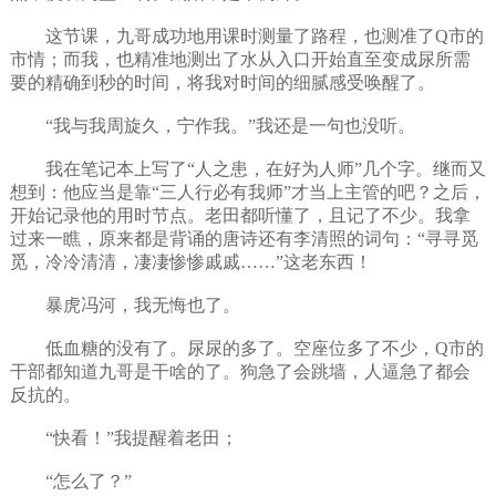
这节课，九哥成功地用课时测量了路程，也测准了Q市的
市情；而我，也精准地测出了水从入口开始直至变成尿所需
要的精确到秒的时间，将我对时间的细腻感受唤醒了。
“我与我周旋久，宁作我。”我还是一句也没听。
我在笔记本上写了“人之患，在好为人师”几个字。继而又
想到：他应当是靠“三人行必有我师”才当上主管的吧？之后，
开始记录他的用时节点。老田都听懂了，且记了不少。我拿
过来一瞧，原来都是背诵的唐诗还有李清照的词句：“寻寻觅
觅，冷冷清清，凄凄惨惨戚戚……”这老东西！
暴虎冯河，我无悔也了。
低血糖的没有了。尿尿的多了。空座位多了不少，Q市的
干部都知道九哥是干啥的了。狗急了会跳墙，人逼急了都会
反抗的。
“快看！”我提醒着老田；
“怎么了？”