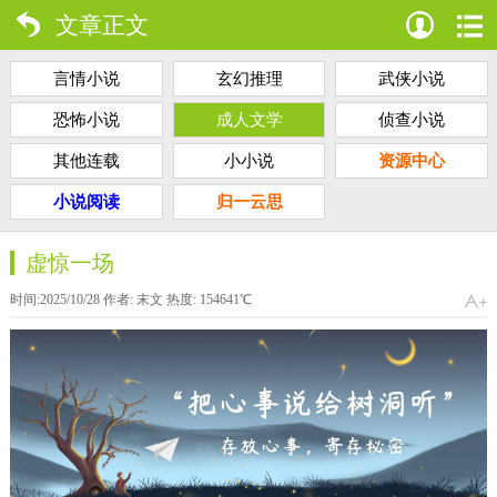
文章正文
言情小说
玄幻推理
武侠小说
恐怖小说
成人文学
侦查小说
其他连载
小小说
资源中心
小说阅读
归一云思
虚惊一场
时间:2025/10/28 作者:
末文
热度:
154641
℃