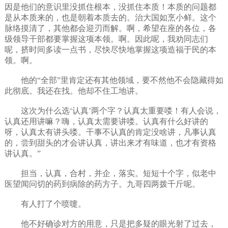
因是他们的意识里没抓住根本，没抓住本质！本质的问题都
是从本质来的，也是朝着本质去的。治大国如烹小鲜。这个
脉络摸清了，其他都会迎刃而解。啊，希望在座的各位，各
级领导干部都要掌握这项本领。啊。因此呢，我劝同志们
呢，挤时间多读一点书，尽快尽快地掌握这项造福于民的本
领。啊。
他的“全部”里肯定还有其他领域，要不然他不会隐藏得如
此彻底。我还在找。他却不住工地讲。
这次为什么选‘认真’两个字？认真太重要喽！有人会说，
认真还用讲嘛？嗨，认真太需要讲喽。认真有什么好讲的
呀，认真太有讲头喽。干事不认真的肯定没啥讲，凡事认真
的，尝到甜头的才会讲认真，讲出来才有味道，也才有资格
讲认真。”
担当，认真，合村，并企，落实。短短十个字，似老中
医望闻问切的药到病除的药方子。九哥四两拨千斤呢。
有人打了个喷嚏。
他不好确诊对方的用意，只是把多疑的眼光射了过去，