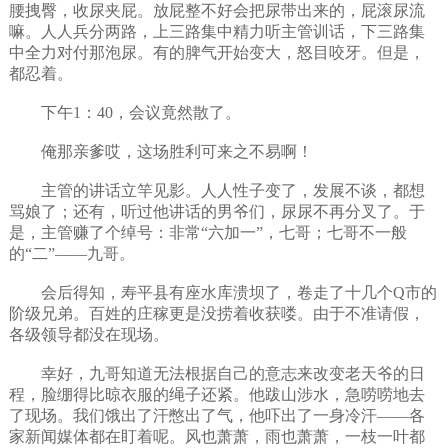
腰拽臀，收尿夹屁。放屁整不好会把尿带出来的，屁滚尿流
嘛。人人兵分两路，上三路集中精力听主管训话，下三路集
中全力对付那泡尿。有的脾气开始变大，怒目咬牙。但是，
都忍着。
下午1：40，会议竟然散了。
俺那亲爹哎，这场胜利可来之不易啊！
主管的讲话立竿见影。人人性子变了，发展不谈，都想
骂娘了；还有，听过他讲话的男爷们，尿尿不再分叉了。于
是，主管赚了个绰号：非常“六加一”，七哥；七哥不一般
的“二”——九哥。
会后得知，寿平县有座水库溃坝了，卷走了十几个Q市的
阶级兄弟。百姓的庄稼更是没捞着收获喽。由于不准请假，
各级领导都没在现场。
幸好，九哥知道无法根据自己的意志来改变老天爷的日
程，脸绷得比晾衣服的绳子还紧。他跋山涉水，急唠唠地去
了现场。我们饿出了汗憋出了气，他吓出了一身冷汗——各
家新闻媒体都在盯着呢。风也萧萧，雨也萧萧，一枝一叶都