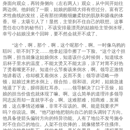
身面向观众，再转身侧向（左右两人）观众，从中间开始往
两边倒。他斜睨了一眼，姑娘的眼睛大得有些过分。富有艺
术性曲线的发丝，还有那丝绸般细嫩柔软的肌肤和摄魂的体
香。呀，太吸引人了！显然，主管刹不住自己的联想。这事
责任在Q市的秘书们，不该安排最漂亮的姑娘给主管倒水呀。
幸亏小姑娘没来个回眸，要不然会就开不成了。
“这个，啊，那个，啊，这个呢那个，啊。一时像乌鸦的
聒叫，听不到下文……他拿起湿巾擦了一下脸。“这个这个担
当啊，担当就像这姑娘倒水，知道该什么时候倒，知道续水
后杯子里水的温度，不能太烫又不能太凉，凉了对胃不好热
了烫着嘴更不好。知道什么节奏该来倒水，啊。领导正激情
地讲着话，你却横叉着倒水，反而不美；领导讲话略一停
顿，姑娘过来把水倒上，很合拍，很和谐。此时，姑娘急速
地退了下去，臊得面红耳赤。……领导解决了口干舌燥，姑
娘的担当价值也就体现了嘛。啊。这么简单的道理许多领导
同志反而却一直就学不会，啊。这难那难，招商难，发展
难，这点事情还难嘛，非常不应该的。啊。能是我要求严
吗？你说说。啊。”他巧妙地把朝向自己的箭头调转了方向。
他具备使箭头偏转方向的特异功能。人有了地位不发号施令
对不住自己的地位。人架不住吹捧的，就像猪禁不住搔痒。