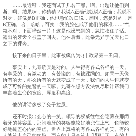
……最近呀，我还面试了几名干部。啊。出题让他们判
断。啊。结果唻，你猜猜？我说A正确他就说A正确；我说不
对呀，好像是B正确，他也急忙改口说，是啊，您是对的，是
B正确。哈，哈哈，可笑！我的脸色成了他们的标准……”气
氛不对，下面哗然一片！这是他没想到的，急忙收住了话。
露出的牙齿全被盖了回去。他在后悔，此举无异于光天化日
之下的裸奔。
接下来的日子里，此事被疯传为Q市政界第一丑闻。
事实上，九哥确实是对的。人生得有各式各样的一天。
有享受的，有激动的，有苦恼的，有被蹂躏的。如果一天像
所有的天，那么所有的天就变成了一天，我们的人生也就变
成了可怜的短暂的一天嘛。九哥在想方设法绞尽脑汁帮我们
丰富着生命的宽度、厚度和高度。
他的讲话像极了兔子拉屎。
还不时报出会心的一笑。领导的权威往往会隐藏在那闭
着牙的笑容里，那闭着牙的笑容能较好地兜住上气，也能较
好地掩盖心内的空虚。世界上真格的有各式各样的笑。有的
人能笑出自己的内脏，而有的人只会笑出几颗门牙。有的人