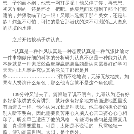
想。子钓而不纲，他想一网打尽呢！他又停了停，再想想。
初来乍到的，还是怀柔一把吧。他突然间又想到了那个打喷
嚏的，并狠劲瞄了他一眼！又顺带踅摸了那个美女，还是年
龄！鳄鱼不可怕，可怕的是它那潜伏的深不可测的让人窒息
的肮脏的水洼。
之后开始按稿子讲认真。
“认真是一种作风认真是一种态度认真是一种气派比喻对
一件事物做仔细的科学的分析研判认真不仅是一种能力认真
本身就是一种素质叕叒鼙馨驘懿囊臝蠲矗认真需要好好学习
天天向上凡事讲究认真的党员干部都是具
备…………………………”滔滔不绝地说，无缘无故地笑。如
果有人扮演什么角色，那么他肯定就不是这个角色呢。
109分钟又过去了。篇幅短了说不明白。九哥认为还有好
多好多该讲的没有讲到，就好像有好多地方该画进地图里没
有画进去一样。他不认为冗长是种肤浅。他主要的担心是怕
别人听不明白。因此需要良苦用心入脑入心苦口婆心心心相
印了。听众早已适应了他的风格：有些词有些句总是重复几
遍。真理需要重复。可是，太阳是不说话的，只需轻轻一
照，便功高盖世啊。太阳，是个例外。