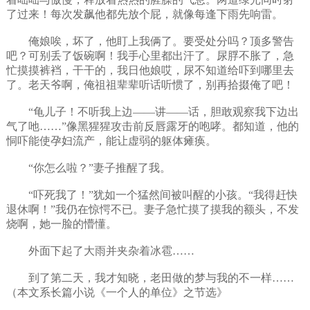
了过来！每次发飙他都先放个屁，就像每逢下雨先响雷。
俺娘唉，坏了，他盯上我俩了。要受处分吗？顶多警告
吧？可别丢了饭碗啊！我手心里都出汗了。尿脬不胀了，急
忙摸摸裤裆，干干的，我日他娘哎，尿不知道给吓到哪里去
了。老天爷啊，俺祖祖辈辈听话听惯了，别再拾掇俺了吧！
“龟儿子！不听我上边——讲——话，胆敢观察我下边出
气了吔……”像黑猩猩攻击前反唇露牙的咆哮。都知道，他的
恫吓能使孕妇流产，能让虚弱的躯体瘫痪。
“你怎么啦？”妻子推醒了我。
“吓死我了！”犹如一个猛然间被叫醒的小孩。“我得赶快
退休啊！”我仍在惊愕不已。妻子急忙摸了摸我的额头，不发
烧啊，她一脸的懵懂。
外面下起了大雨并夹杂着冰雹……
到了第二天，我才知晓，老田做的梦与我的不一样……
（本文系长篇小说《一个人的单位》之节选》