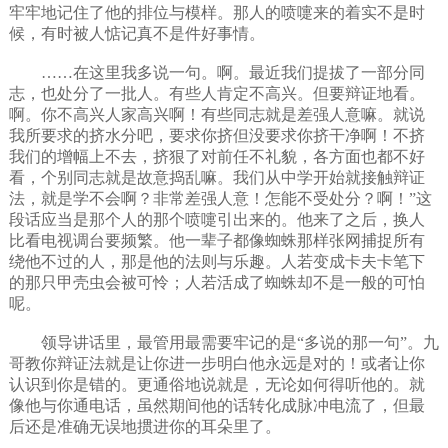
牢牢地记住了他的排位与模样。那人的喷嚏来的着实不是时
候，有时被人惦记真不是件好事情。
……在这里我多说一句。啊。最近我们提拔了一部分同
志，也处分了一批人。有些人肯定不高兴。但要辩证地看。
啊。你不高兴人家高兴啊！有些同志就是差强人意嘛。就说
我所要求的挤水分吧，要求你挤但没要求你挤干净啊！不挤
我们的增幅上不去，挤狠了对前任不礼貌，各方面也都不好
看，个别同志就是故意捣乱嘛。我们从中学开始就接触辩证
法，就是学不会啊？非常差强人意！怎能不受处分？啊！”这
段话应当是那个人的那个喷嚏引出来的。他来了之后，换人
比看电视调台要频繁。他一辈子都像蜘蛛那样张网捕捉所有
绕他不过的人，那是他的法则与乐趣。人若变成卡夫卡笔下
的那只甲壳虫会被可怜；人若活成了蜘蛛却不是一般的可怕
呢。
领导讲话里，最管用最需要牢记的是“多说的那一句”。九
哥教你辩证法就是让你进一步明白他永远是对的！或者让你
认识到你是错的。更通俗地说就是，无论如何得听他的。就
像他与你通电话，虽然期间他的话转化成脉冲电流了，但最
后还是准确无误地掼进你的耳朵里了。