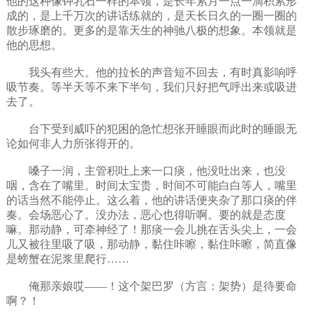
他的这种像钟乳石一样的本领，是长年累月一点一滴积累形
成的，是上千万次的讲话练就的，是天长日久的一圈一圈的
散步琢磨的。更多的是靠天生的神驰八极的想象。本领就是
他的思想。
我头有些大。他的拉长的声音短不回去，有时真影响呼
吸节奏。等半天等不来下半句，我们只好把气呼出来或吸进
去了。
台下受到威吓的犯困的急忙想张开睡眼而此时的睡眼无
论如何非人力所张得开的。
嗓子一润，主管积吐上来一口痰，他没吐出来，也没
咽，含在了嘴里。时间太宝贵，时间不可能白白等人，嘴里
的话当然不能停止。这么着，他的讲话便夹杂了那口痰的伴
奏。会场恶心了。没办法，恶心也得听啊。要的就是态度
嘛。那动静，可牵神经了！那痰一会儿挑在舌头尖上，一会
儿又被往里吸了吸，那动静，黏住咔嚓，黏住咔嚓，简直像
是螃蟹在泥浆里爬行……
俺那亲娘哎——！这个架巴罗（方言：架势）是待要命
啊？！