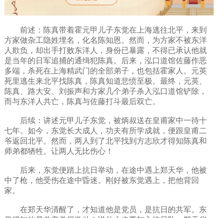
前述：陈真带着霍元甲儿子东觉在上海逃往北平，来到
方家做杂工隐姓埋名，化名陈知恩。然而，为方家不被东洋
人欺负，却出手打败东洋人，身份已暴露，不得已承认他就
是当年的日军追捕的通缉犯陈真。后来，泓口道馆佐藤作恶
多端，杀死在上海精武门的全部弟子，也包括霍家人。元英
死里逃生来北平找陈真，陈真知道悲愤至极。最终，元英、
陈真、路大安、刘振声和方家几个弟子杀入泓口道馆铲除，
而与东洋人共亡，陈真与佐藤打斗最后双亡。
后续：讲述元甲儿子东觉，被炳叔送在皇甫家中一待十
七年。如今，东觉长大成人，功夫有所学成就，便跟皇甫二
爷返回北平。然而，两人到了北平找到方志欣才得知陈真和
师弟都牺牲。让两人无比伤心！
后来，东觉便踏上抗日举动，在途中遇上郑天华，他被
中了枪，他受伤在途中昏迷。刚好被东觉遇上，把他背回
家。
在郑天华清醒了，才知道他是党员，是抗日的共军。东