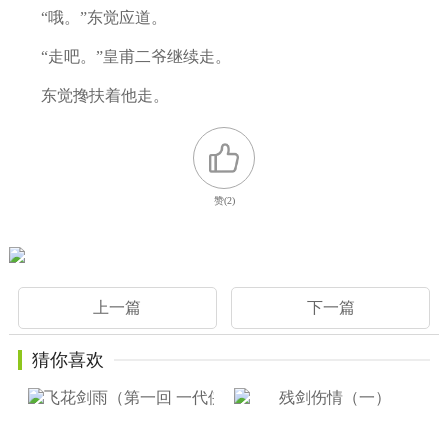
“哦。”东觉应道。
“走吧。”皇甫二爷继续走。
东觉搀扶着他走。
赞(
2
)
上一篇
下一篇
猜你喜欢