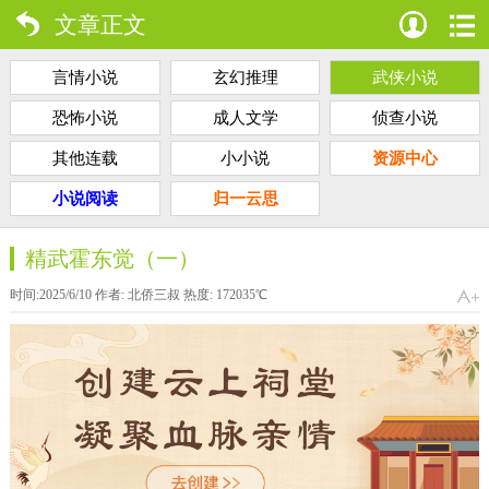
文章正文
言情小说
玄幻推理
武侠小说
恐怖小说
成人文学
侦查小说
其他连载
小小说
资源中心
小说阅读
归一云思
精武霍东觉（一）
时间:2025/6/10 作者:
北侨三叔
热度:
172035
℃