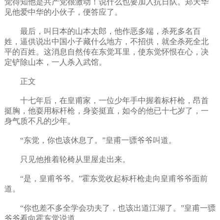
觉得知他是共产党很激动！说什么也要加入抗日队。郑天华
见他爱中华的小伙子，便答应了。
最后，叫日本的山本太郎，他作恶多端，杀死多名百
姓，逼供说出中国小子藏什么地方，不招供，就全杀死全北
平的百姓。这消息自然传在东觉耳里，使东觉怀恨在心，决
定铲除山本，一人杀入武馆。
正文
十七年后，在皇甫家，一位少年手中握着标杆枪，昂首
挺胸，他耍用标杆枪，身姿挺直，如今的他已十七岁了，一
身气质不凡的少年。
“东觉，你也该休息了。”皇甫一骠爷爷叫道。
只见他推着轮椅从里屋走出来。
“是，皇甫爷爷。”霍东觉收起标杆枪走向皇甫爷爷面前
道。
“你也差不多全学会功夫了，也该出道江湖了。”皇甫一骠
爷爷看向霍东觉说道。