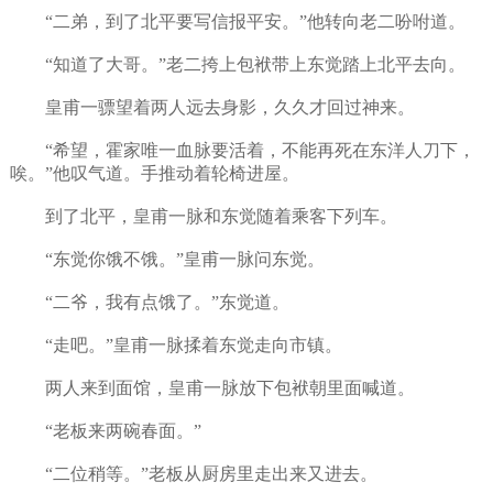
“二弟，到了北平要写信报平安。”他转向老二吩咐道。
“知道了大哥。”老二挎上包袱带上东觉踏上北平去向。
皇甫一骠望着两人远去身影，久久才回过神来。
“希望，霍家唯一血脉要活着，不能再死在东洋人刀下，
唉。”他叹气道。手推动着轮椅进屋。
到了北平，皇甫一脉和东觉随着乘客下列车。
“东觉你饿不饿。”皇甫一脉问东觉。
“二爷，我有点饿了。”东觉道。
“走吧。”皇甫一脉揉着东觉走向市镇。
两人来到面馆，皇甫一脉放下包袱朝里面喊道。
“老板来两碗春面。”
“二位稍等。”老板从厨房里走出来又进去。