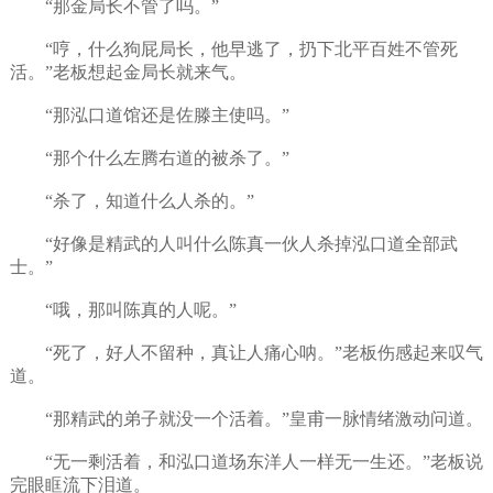
“那金局长不管了吗。”
“哼，什么狗屁局长，他早逃了，扔下北平百姓不管死
活。”老板想起金局长就来气。
“那泓口道馆还是佐滕主使吗。”
“那个什么左腾右道的被杀了。”
“杀了，知道什么人杀的。”
“好像是精武的人叫什么陈真一伙人杀掉泓口道全部武
士。”
“哦，那叫陈真的人呢。”
“死了，好人不留种，真让人痛心呐。”老板伤感起来叹气
道。
“那精武的弟子就没一个活着。”皇甫一脉情绪激动问道。
“无一剩活着，和泓口道场东洋人一样无一生还。”老板说
完眼眶流下泪道。