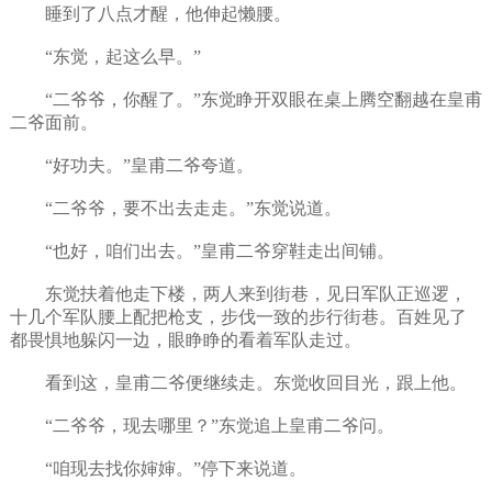
睡到了八点才醒，他伸起懒腰。
“东觉，起这么早。”
“二爷爷，你醒了。”东觉睁开双眼在桌上腾空翻越在皇甫
二爷面前。
“好功夫。”皇甫二爷夸道。
“二爷爷，要不出去走走。”东觉说道。
“也好，咱们出去。”皇甫二爷穿鞋走出间铺。
东觉扶着他走下楼，两人来到街巷，见日军队正巡逻，
十几个军队腰上配把枪支，步伐一致的步行街巷。百姓见了
都畏惧地躲闪一边，眼睁睁的看着军队走过。
看到这，皇甫二爷便继续走。东觉收回目光，跟上他。
“二爷爷，现去哪里？”东觉追上皇甫二爷问。
“咱现去找你婶婶。”停下来说道。