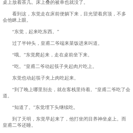
桌上放着茶几。床上叠的被单也就没了。
看到这，东觉走在床前便躺下来，目光望着房顶，不多
会他眯上眼。
“东觉，起来吃东西。”
过了半钟头，皇甫二爷端来菜饭进来叫道。
“哦。”东觉爬起来，走在桌前坐下来。
“吃。”皇甫二爷动起筷子夹起肉片吃上。
东觉也动起筷子夹上肉吃起来。
“到了晚上哪里别去，就在客栈里待着。”皇甫二爷吃了会
道。
“知道了。”东觉埋下头继续吃。
到了天明，东觉早起来了，他打坐闭目养神坐桌上。而
皇甫二爷还睡。