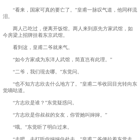
“看来，国家可真的要亡了。”皇甫一脉叹气道，他同样流
泪。
两人己吃过，便离开饭馆。两人来到原先方家武馆，如
今房梁上招牌挂着东京武馆。
看到这，皇甫二爷就来气。
“如今方家成为东洋人武馆，简直岂有此理。”
“二爷，我们现去哪。”东觉问。
“也不知方志欣去什么地方了。”皇甫二爷收回目光转向东
觉嘀咕道。
“方志欣是谁？”东觉疑惑问。
“方志欣是你叔叔的女友，你管她叫婶婶。”
“哦。”东觉听了明白过来。
“走吧，去打听你婶婶住处去。”皇甫二爷便拉着东觉走