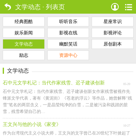
文学动态 · 列表页
经典图酷
听听音乐
星座常识
娱乐新闻
影视在线
影视评论
文学动态
幽默笑话
原创剧本
励志
资源中心
文学动态
石中元文学札记：当代作家残雪、迟子建谈创新
05-20
石中元文学札记：当代作家残雪、迟子建谈创新女作家残雪被视作先
锋派文学代表，著有《黄泥街》《苍老的浮云》等作品，她曾解释“残
雪”笔名的两层含义，一是晶莹纯净的白雪，二是被污染和践踏的脏
雪，残雪希望自己的…
王文兴与他的小说《家变》
10-27
作为台湾现代主义小说大师，王文兴的文字曾己在20世纪下叶掀起了