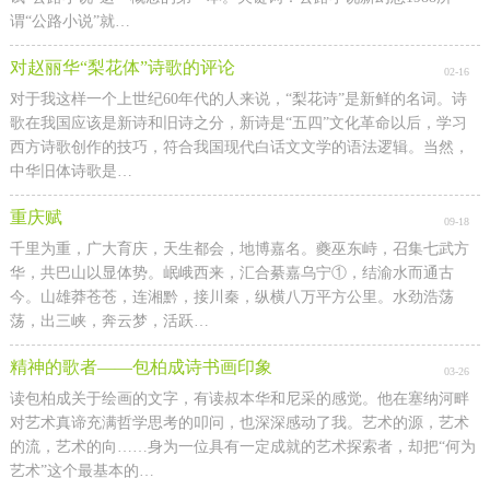
谓“公路小说”就…
对赵丽华“梨花体”诗歌的评论
02-16
对于我这样一个上世纪60年代的人来说，“梨花诗”是新鲜的名词。诗
歌在我国应该是新诗和旧诗之分，新诗是“五四”文化革命以后，学习
西方诗歌创作的技巧，符合我国现代白话文文学的语法逻辑。当然，
中华旧体诗歌是…
重庆赋
09-18
千里为重，广大育庆，天生都会，地博嘉名。夔巫东峙，召集七武方
华，共巴山以显体势。岷峨西来，汇合綦嘉乌宁①，结渝水而通古
今。山雄莽苍苍，连湘黔，接川秦，纵横八万平方公里。水劲浩荡
荡，出三峡，奔云梦，活跃…
精神的歌者——包柏成诗书画印象
03-26
读包柏成关于绘画的文字，有读叔本华和尼采的感觉。他在塞纳河畔
对艺术真谛充满哲学思考的叩问，也深深感动了我。艺术的源，艺术
的流，艺术的向……身为一位具有一定成就的艺术探索者，却把“何为
艺术”这个最基本的…