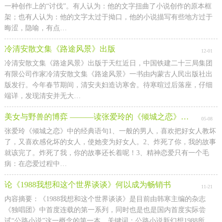
一种创作上的“讨伐”。有人认为：他的文字扭曲了小说创作的原本框
架；也有人认为：他的文字太过于拗口，他的小说描写有些地方过于
晦涩，隐喻，有点…
冷清安散文集《路途风景》出版
12-01
冷清安散文集《路途风景》出版于天红近日，中国铁建二十三局集团
有限公司作家冷清安散文集《路途风景》一书由内蒙古人民出版社出
版发行。今年春节期间，清安夫妇造访寒舍。待寒暄过后落座，仔细
端详，发现清安并无大…
美女与野兽的博弈 ―――读张爱玲的《倾城之恋》随感
05-08
张爱玲《倾城之恋》中的经典语句1、一般的男人，喜欢把好女人教坏
了，又喜欢感化坏的女人，使她变为好女人。2、炸死了你，我的故事
就该完了。炸死了我，你的故事还长着呢！3、精神恋爱只有一个毛
病：在恋爱过程中…
论《1988我想和这个世界谈谈》何以成为畅销书
11-21
内容摘要：《1988我想和这个世界谈谈》是目前由韩寒主编的杂志
《独唱团》中首度连载的第一系列，同时也是也是国内首度实际尝
试“公路小说”这一概念的第一本。关键词：公路小说新幻想1988所