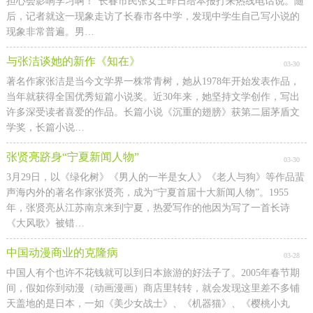
担心会影响学习啊！”长春市民张女士昨日给本报打来热线电话说。随
后，记者就这一现象走访了长春市各中学，发现中学生自己写小说的
现象非常普遍。男…
与张洁谈她的新作《知在》
03-30
著名作家张洁是当今文学界一株常青树，她从1978年开始发表作品，
当年就获得全国优秀短篇小说奖。近30年来，她坚持文学创作，写出
许多深受读者喜爱的作品。长篇小说《沉重的翅膀》获第二届茅盾文
学奖，长篇小说…
张贤亮跻身“宁夏新闻人物”
03-30
3月29日，以《绿化树》《男人的一半是女人》《老人与狗》等作品蜚
声海内外的著名作家张贤亮，成为“宁夏首届十大新闻人物”。1955
年，张贤亮从江苏南京来到宁夏，热爱写作的他因为写了一首长诗
《大风歌》被错…
中国动漫商业的克隆病
03-28
中国人有个也许不花钱就可以到日本旅游的好法子了。2005年春节期
间，假如你到动漫（动画漫画）商店里转转，就会发现这里差不多铺
天盖地的是日本，一如《美少女战士》、《机器猫》、《樱桃小丸