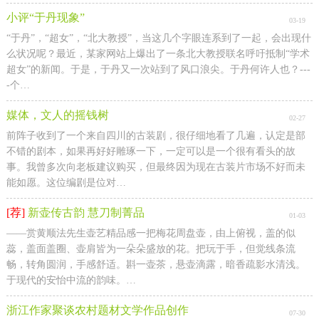
小评“于丹现象”
03-19
“于丹”，“超女”，“北大教授”，当这几个字眼连系到了一起，会出现什
么状况呢？最近，某家网站上爆出了一条北大教授联名呼吁抵制“学术
超女”的新闻。于是，于丹又一次站到了风口浪尖。于丹何许人也？---
-个…
媒体，文人的摇钱树
02-27
前阵子收到了一个来自四川的古装剧，很仔细地看了几遍，认定是部
不错的剧本，如果再好好雕琢一下，一定可以是一个很有看头的故
事。我曾多次向老板建议购买，但最终因为现在古装片市场不好而未
能如愿。这位编剧是位对…
[荐]
新壶传古韵 慧刀制菁品
01-03
——赏黄顺法先生壶艺精品感一把梅花周盘壶，由上俯视，盖的似
蕊，盖面盖圈、壶肩皆为一朵朵盛放的花。把玩于手，但觉线条流
畅，转角圆润，手感舒适。斟一壶茶，悬壶滴露，暗香疏影水清浅。
于现代的安怡中流的韵味。…
浙江作家聚谈农村题材文学作品创作
07-30