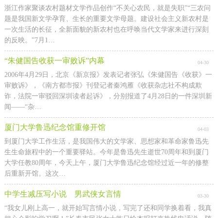
浙江作家聚谈农村题材文学作品创作“不关心农民，就是失职”“三农问
题是我国新文学孕育、生长的重要文学母题。建设社会主义新农村是
一次生活的长征，全新面貌的新农村也在呼唤当代文学家来进行深刻
的反映。”7月1…
“朱健国告收获一审败诉”内幕
04-30
2006年4月29日，北京《新京报》发表记者张弘《朱健国告《收获》一
审败诉》，《南方都市报》刊登记者秦鸿雁《收获杂志社不构成欺
诈，法院一审驳回深圳读者起诉》，分别报道了4月28日的一件深圳新
闻——“杂…
厦门大学鲁迅纪念馆重修开馆
04-03
到厦门大学工作生活，是我国伟大的文学家、思想家和革命家鲁迅先
生生命旅程中的一个重要驿站。今年是鲁迅先生逝世70周年和到厦门
大学任教80周年，今天上午，厦门大学鲁迅纪念馆经过近一年的修整
后重新开馆。这次…
中学生减压写小说 男武侠女言情
03-30
“我女儿刚上高一，就开始写言情小说，写完了还和同学换着看，我真