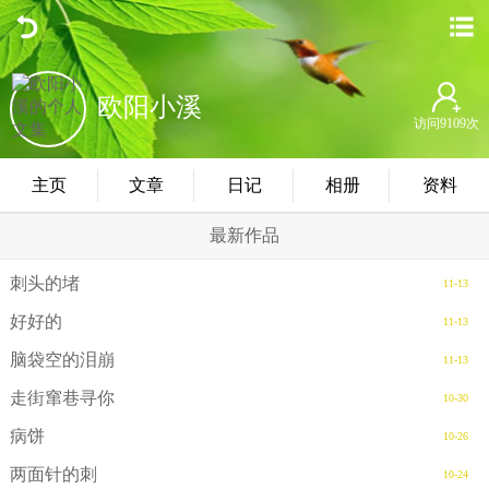
欧阳小溪
访问9109次
主页
文章
日记
相册
资料
最新作品
刺头的堵
11-13
好好的
11-13
脑袋空的泪崩
11-13
走街窜巷寻你
10-30
病饼
10-26
两面针的刺
10-24