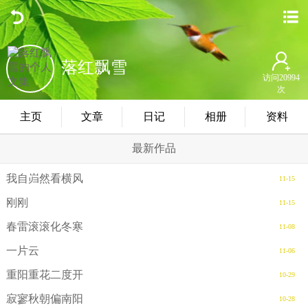
落红飘雪
访问20994
次
主页
文章
日记
相册
资料
最新作品
我自岿然看横风
11-15
刚刚
11-15
春雷滚滚化冬寒
11-08
一片云
11-06
重阳重花二度开
10-29
寂寥秋朝偏南阳
10-28