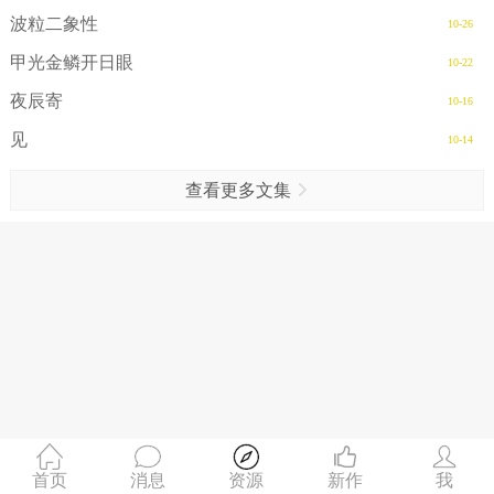
波粒二象性
10-26
甲光金鳞开日眼
10-22
夜辰寄
10-16
见
10-14
查看更多文集
首页
消息
资源
新作
我