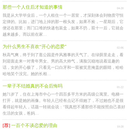
那些一个人住后才知道的事情
04-20
我是从大学毕业后，一个人租住一个一居室，才深刻体会到物质守恒
定律的。比如，进门地上掉的那一根头发，如果不捡，一星期后，它
便还在那里；而门口堆的快递包装盒，如果不扔，双十一后，它就会
越来越多。而以前在家…
为什么男生不喜欢“开心的恋爱”
02-06
秋高气爽，终于到了逛公园是件风雅事的天气了。在绿荫里走走，看
到迎面走来一对青年男女。男的高大帅气，满脸沉稳地说着逗趣的
话，女的开心极了，只看见一口白牙和一双被笑意掩盖的眼睛，哈哈
哈地笑个没完。她的长相…
一辈子不结婚真的不会后悔吗
01-22
她71岁了，住在上海市中心一个四百多平方米的高级公寓里。电梯一
打开，就是她的画像。年轻人已经有点记不得她了，不过她也不是很
看得起年轻人，话题一转就会说：“我真想不通那些不能按照自己喜好
生活的女孩，爸妈…
[荐]
一百个不谈恋爱的理由
10-28