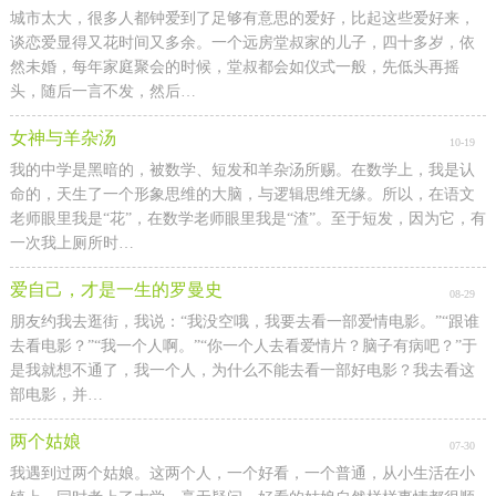
城市太大，很多人都钟爱到了足够有意思的爱好，比起这些爱好来，
谈恋爱显得又花时间又多余。一个远房堂叔家的儿子，四十多岁，依
然未婚，每年家庭聚会的时候，堂叔都会如仪式一般，先低头再摇
头，随后一言不发，然后…
女神与羊杂汤
10-19
我的中学是黑暗的，被数学、短发和羊杂汤所赐。在数学上，我是认
命的，天生了一个形象思维的大脑，与逻辑思维无缘。所以，在语文
老师眼里我是“花”，在数学老师眼里我是“渣”。至于短发，因为它，有
一次我上厕所时…
爱自己，才是一生的罗曼史
08-29
朋友约我去逛街，我说：“我没空哦，我要去看一部爱情电影。”“跟谁
去看电影？”“我一个人啊。”“你一个人去看爱情片？脑子有病吧？”于
是我就想不通了，我一个人，为什么不能去看一部好电影？我去看这
部电影，并…
两个姑娘
07-30
我遇到过两个姑娘。这两个人，一个好看，一个普通，从小生活在小