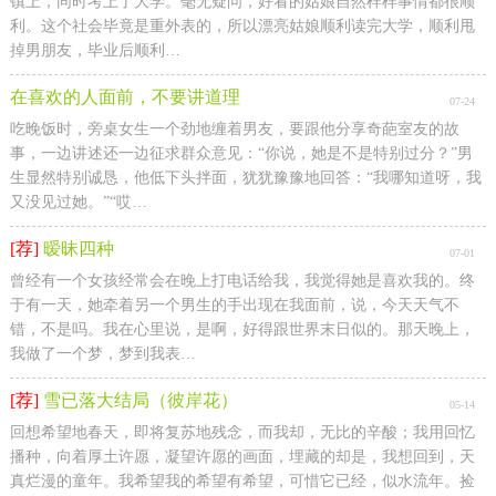
镇上，同时考上了大学。毫无疑问，好看的姑娘自然样样事情都很顺
利。这个社会毕竟是重外表的，所以漂亮姑娘顺利读完大学，顺利甩
掉男朋友，毕业后顺利…
在喜欢的人面前，不要讲道理
07-24
吃晚饭时，旁桌女生一个劲地缠着男友，要跟他分享奇葩室友的故
事，一边讲述还一边征求群众意见：“你说，她是不是特别过分？”男
生显然特别诚恳，他低下头拌面，犹犹豫豫地回答：“我哪知道呀，我
又没见过她。”“哎…
[荐]
暧昧四种
07-01
曾经有一个女孩经常会在晚上打电话给我，我觉得她是喜欢我的。终
于有一天，她牵着另一个男生的手出现在我面前，说，今天天气不
错，不是吗。我在心里说，是啊，好得跟世界末日似的。那天晚上，
我做了一个梦，梦到我表…
[荐]
雪已落大结局（彼岸花）
05-14
回想希望地春天，即将复苏地残念，而我却，无比的辛酸；我用回忆
播种，向着厚土许愿，凝望许愿的画面，埋藏的却是，我想回到，天
真烂漫的童年。我希望我的希望有希望，可惜它已经，似水流年。捡