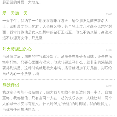
起遗留的仲夏，大地充…
爱一天赚一天
05-09
一天下午，我约了一位朋友在咖啡厅聊天，这位朋友是商界著名人
士，谈吐温文举止优雅，人长得又帅，甚至登上过几次商业杂志的封
面，我常打趣他是女人幻想中的钻石王老五。他也不负众望，身边永
远不缺漂亮女伴，只是至…
烈火焚烧过的心
04-07
当激情过后，周围的空气都冷却了。彭辰是在享受着回味，还是在后
悔中忏悔。只要心里面有渴求，他就想要追寻什么，就非常的渴望想
要得到满足。这种时候就是欲火难竭，痛苦就增加了好几倍。彭辰给
自己内心一个放纵，增…
孤独伴侣
12-07
我这辈子可能不会结婚了，因为我可能找不到合适的另一半了。自始
至终，我都相信，只有当两个人在一起的快乐多余一人独处时，两个
人的融合才变得有意义。什么时候是“合适”的时机呢，我的理解是，
当你有任何想法想给…