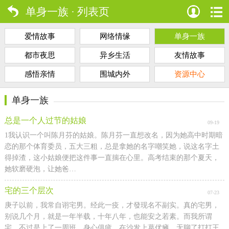
单身一族 · 列表页
爱情故事
网络情缘
单身一族
都市夜思
异乡生活
友情故事
感悟亲情
围城内外
资源中心
单身一族
总是一个人过节的姑娘
09-19
1我认识一个叫陈月芬的姑娘。陈月芬一直想改名，因为她高中时期暗
恋的那个体育委员，五大三粗，总是拿她的名字嘲笑她，说这名字土
得掉渣，这小姑娘便把这件事一直揣在心里。高考结束的那个夏天，
她软磨硬泡，让她爸…
宅的三个层次
07-23
庚子以前，我常自诩宅男。经此一疫，才發现名不副实。真的宅男，
别说几个月，就是一年半载，十年八年，也能安之若素。而我所谓
宅，不过是上了一周班，身心俱疲，在沙发上葛优瘫，无聊了打打王