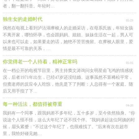
者，翻一翻抖音。年轻时…
独生女的走婚时代
05-29
偶然在电视上看到泸沽湖摩梭人的走婚采访，在母系氏族，年轻女孩
不离开家，哪怕怀孕，也会跟妈妈、姐姐、妹妹生活在一起，男人可
以来也可以走，如果要走的话，她绝不苦苦挽留。在摩梭人眼里，爱
情是最不可靠的关系，…
你觉得老一个人待着，精神正常吗
05-16
在一档公开的电视节目里，男主持窦文涛询问女明星俞飞鸿的情感状
况，后者1971年出生，已经47岁还没结婚。这事虽然不算稀松平常，
但窦老师的反应令人吃惊，他先是下了判断：人总得有一个家庭。随
后又用手指了下…
每一种活法，都值得被尊重
04-20
我妈有一个同事，跟我妈差不多年纪，五十多岁，至今依然独身。“你
说这个人怪不怪，这么大年纪了还不找个伴。”我妈谈起这位阿姨的时
候，眉头紧蹙：“不过这个年纪了，也很难找了。”后来有次在超市
里，我恰好碰见她…