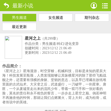
最新小说
男生频道
女生频道
期刊杂志
最近更新
星河之上
（共299章）
作品分类：男生频道/科幻/进化变异
创建时间：2023/12/12 21:06:49
更新时间：2023/12/12 21:06:49
作品简介：
《星河之上》星海漫游，时空穿梭，机械科技，目标是未知的星辰大
海！科技发展至瓶颈，人类发现能够让其纵横星河的除了那些飞船战
舰之外，还需要有强横的身躯、坚韧的意志，以及早已埋藏在故纸堆
里面的古武仙术。大灾变之后，武道盛行，一刀破甲，一剑星寒。唐
匪，一个从废墟里走出来的流民少年，带着一双巧手和一张好看的
脸，莫名的责任和永不相负的誓言，一步步走上星空之巅。倘若神明
不再施舍他的怜悯，那就让我们点燃篝火，背上大剑，成为枯骨，或
者传说中的英雄。