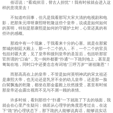
俗话说：“看戏掉泪，替古人担忧”！我有时候就会进入这
样的意境里去！
不知道咋回事，但凡是我看那写大宋大清的电视剧和电
影，把那朱元璋呀康熙呀乾隆这些个皇帝，说成是如何如何
的英明，特别是那康熙是如何的守疆护土时，心里还真的有
些许的感概。
那戏中有一个现象，于我看来十分的心塞。就是在那紫
禁城的朝廷大殿上，那一个二个的人，不，一个二个的官员
包括封疆大吏，见了皇帝和接到皇帝的圣旨后，包括听那宦
官所谓的“口谕”，无一例外都要“扑通”一下跪到地上，甚至是
匍匐在地，同时口中还要念念有词地“三呼万岁”“谢祖隆恩”！
而那高高在上的皇帝，不管是如何英明神武的宋太祖还
是康熙大帝，也无论还是乳牙不全的幼儿皇帝，还是那一脸
白髯飘逸的乾隆，都坐在那金銮殿上欣然接受，甚至有时候
那皇帝还会露出视而不见与不屑一顾的表情。
许多时候，看到那些个“扑通”一下就跪了下去的场面，我
就会在心里产生疑问：倘若从心理学的角度思考过去，在这
下“跪”的心理状态下，那下跪的人能够说真话，能够说实话