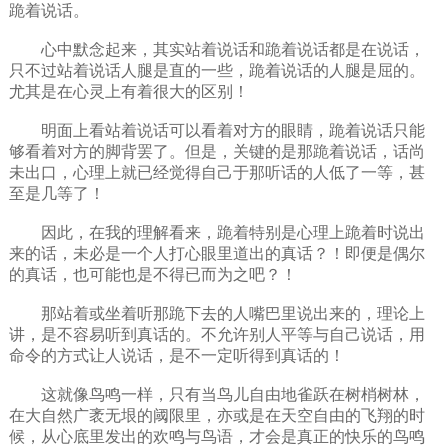
跪着说话。
心中默念起来，其实站着说话和跪着说话都是在说话，
只不过站着说话人腿是直的一些，跪着说话的人腿是屈的。
尤其是在心灵上有着很大的区别！
明面上看站着说话可以看着对方的眼睛，跪着说话只能
够看着对方的脚背罢了。但是，关键的是那跪着说话，话尚
未出口，心理上就已经觉得自己于那听话的人低了一等，甚
至是几等了！
因此，在我的理解看来，跪着特别是心理上跪着时说出
来的话，未必是一个人打心眼里道出的真话？！即便是偶尔
的真话，也可能也是不得已而为之吧？！
那站着或坐着听那跪下去的人嘴巴里说出来的，理论上
讲，是不容易听到真话的。不允许别人平等与自己说话，用
命令的方式让人说话，是不一定听得到真话的！
这就像鸟鸣一样，只有当鸟儿自由地雀跃在树梢树林，
在大自然广袤无垠的阈限里，亦或是在天空自由的飞翔的时
候，从心底里发出的欢鸣与鸟语，才会是真正的快乐的鸟鸣