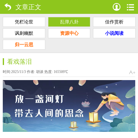
文章正文
凭栏论世
乱弹八卦
佳作赏析
讽刺幽默
资源中心
小说阅读
归一云思
看戏落泪
时间:2025/11/3 作者:
胡谈
热度:
165509
℃