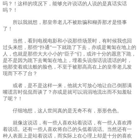
吗？！这样的境况下，能够允许说话的人说的是真话实话
吗？！
所以我就想，那皇帝老儿不被欺骗和糊弄那才是怪事
了！
当然，看到电视电影和小说那些场景时，有时候我也回
过头来想，那些“扑通”一下就跪了下去，亦或是匍匐在地上的
人，也就是那些大大小小的“臣子”们，或许十分的愿意下跪，
是不是因为跪下去匍匐在地上，埋着头说假话说谎话的时，
他那变着戏法般的脸色，不至于被那高高在上的皇帝老儿发
现而下不了台？
或者，是不是这样一来，他就大可放心地让自己倒那满
嘴谎言时侃侃而谈了？亦或是就可以涓涓地流出而不知羞耻
了呢？！
仔细地想，这人世间真的是无奇不有，形形色色。
就像这说话，有一些人喜欢站着说话，有一些人喜欢蹲
着说话。还有一些人喜欢将自己的头低着说话。当然还有一
种人表面上是站着说话，而实际上在心理上却是十分的喜欢