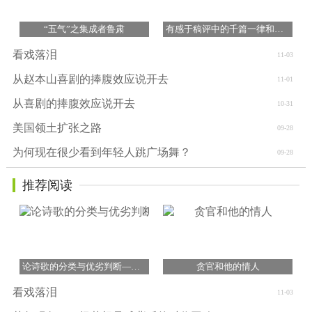
“五气”之集成者鲁肃
有感于稿评中的千篇一律和浮华乱象
看戏落泪
11-03
从赵本山喜剧的捧腹效应说开去
11-01
从喜剧的捧腹效应说开去
10-31
美国领土扩张之路
09-28
为何现在很少看到年轻人跳广场舞？
09-28
推荐阅读
论诗歌的分类与优劣判断——以许峰诗歌为例
贪官和他的情人
看戏落泪
11-03