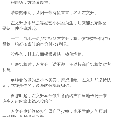
积厚德，方能养厚福。
清康熙年间，莱阳一带有位首富，名叫左文升。
左文升原本只是靠经营小买卖为生，后来能发家致富，
要从一件小事說起。
一年，当地一名乡绅找到左文升，将20贯钱委托他转贩
货物，约好按当时的市价付2分利息。
没多久，赶上市面银根紧缺，钱价增值。
年底结算时，左文升二话不说，主动按高价结算给对方
利息。
乡绅看他做的是小本买卖，原想拒绝。左文升却坚持认
定，本钱是你的，多赚的钱就该归你。
自那时起，左文升本分做生意的名声在当地传扬开来，
许多人纷纷拿出钱来投给他。
左文升也始终坚持宁愿自己少赚，也不亏他人的原则，
一路把生意越做越兴旺。