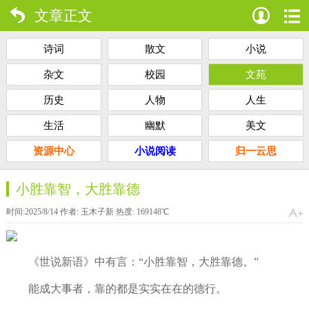
文章正文
诗词
散文
小说
杂文
校园
文苑
历史
人物
人生
生活
幽默
美文
资源中心
小说阅读
归一云思
小胜靠智，大胜靠德
时间:2025/8/14 作者:
玉木子新
热度:
169148
℃
《世说新语》中有言：“小胜靠智，大胜靠德。”
能成大事者，靠的都是实实在在的德行。