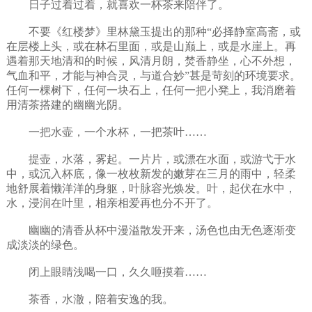
日子过着过着，就喜欢一杯茶来陪伴了。
不要《红楼梦》里林黛玉提出的那种“必择静室高斋，或
在层楼上头，或在林石里面，或是山巅上，或是水崖上。再
遇着那天地清和的时候，风清月朗，焚香静坐，心不外想，
气血和平，才能与神合灵，与道合妙”甚是苛刻的环境要求。
任何一棵树下，任何一块石上，任何一把小凳上，我消磨着
用清茶搭建的幽幽光阴。
一把水壶，一个水杯，一把茶叶……
提壶，水落，雾起。一片片，或漂在水面，或游弋于水
中，或沉入杯底，像一枚枚新发的嫩芽在三月的雨中，轻柔
地舒展着懒洋洋的身躯，叶脉容光焕发。叶，起伏在水中，
水，浸润在叶里，相亲相爱再也分不开了。
幽幽的清香从杯中漫溢散发开来，汤色也由无色逐渐变
成淡淡的绿色。
闭上眼睛浅喝一口，久久咂摸着……
茶香，水澈，陪着安逸的我。