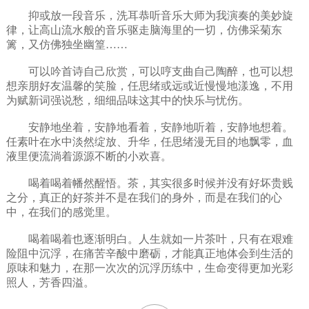
抑或放一段音乐，洗耳恭听音乐大师为我演奏的美妙旋
律，让高山流水般的音乐驱走脑海里的一切，仿佛采菊东
篱，又仿佛独坐幽篁……
可以吟首诗自己欣赏，可以哼支曲自己陶醉，也可以想
想亲朋好友温馨的笑脸，任思绪或远或近慢慢地漾逸，不用
为赋新词强说愁，细细品味这其中的快乐与忧伤。
安静地坐着，安静地看着，安静地听着，安静地想着。
任素叶在水中淡然绽放、升华，任思绪漫无目的地飘零，血
液里便流淌着源源不断的小欢喜。
喝着喝着幡然醒悟。茶，其实很多时候并没有好坏贵贱
之分，真正的好茶并不是在我们的身外，而是在我们的心
中，在我们的感觉里。
喝着喝着也逐渐明白。人生就如一片茶叶，只有在艰难
险阻中沉浮，在痛苦辛酸中磨砺，才能真正地体会到生活的
原味和魅力，在那一次次的沉浮历练中，生命变得更加光彩
照人，芳香四溢。