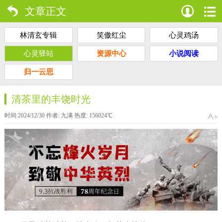
文章正文
林清玄专辑
笑傲红尘
心灵鸡汤
心灵驿站
资源中心
小说阅读
归一云思
清茶里的丰饶时光
时间:2024/12/30 作者:
九满
热度:
156024
℃