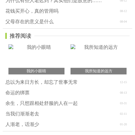
为什么有些人老迟到？其实他们是故意的……
08-12
花钱买开心，真的管用吗
08-12
父母存在的意义是什么
08-04
推荐阅读
我的小眼睛
我所知道的远方
总以为来日方长，却忘了世事无常
12-15
命运的绑票
08-13
余生，只想跟相处舒服的人在一起
03-31
当我们渐渐老去
02-11
人渐老，话渐少
01-20