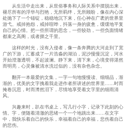
从生活中走出来，从世俗事务和人际关系中摆脱出来，
褪尽所有的浮华与烈艳，无所羁绊，无所顾盼，像在内心深
处抛下了一个锚锭，稳稳地沉下来，任心神在广袤的世界里
游弋。戒掉抱怨，戒掉喧哗，抖落一身的疲惫，缓缓地平复
自己的心情。把一些所谓的思念，一些较劲，一些负面情绪
都束之高阁，或者掷之千里。
这样的时光，没有入侵者，像一条奔腾的大河走到了宽
广的下游，汇蓄成了一片浩淼的湖泊，泥沙慢慢沉淀，河水
开始澄澈透明，不起波澜。静下来，清下来，心境变得湛然
而明亮，心灵像被清水洗过似的，没有杂色杂念。
翻开一本最爱的文集，一字一句地慢慢读、细细品，渐
渐的，优美的文字拽着我走进作者所讲述的世界里……时而
掩卷沉思，时而潸然泪下，尽情地享受着文字里的细雨清
风。
兴趣来时，趴在书桌上，写几行小字，记录下此刻的心
情。字，便随着清澈的思绪一个一个地跳出来……在文字
中，我快乐着自己的快乐，幸福着自己的幸福，悲伤着自己
的悲伤。